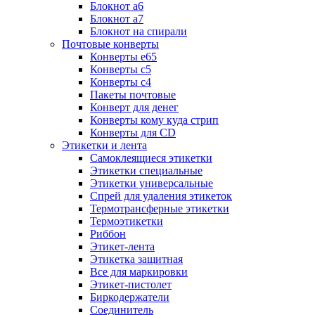
Блокнот а6
Блокнот а7
Блокнот на спирали
Почтовые конверты
Конверты е65
Конверты с5
Конверты с4
Пакеты почтовые
Конверт для денег
Конверты кому куда стрип
Конверты для CD
Этикетки и лента
Самоклеящиеся этикетки
Этикетки специальные
Этикетки универсальные
Спрей для удаления этикеток
Термотрансферные этикетки
Термоэтикетки
Риббон
Этикет-лента
Этикетка защитная
Все для маркировки
Этикет-пистолет
Биркодержатели
Соединитель