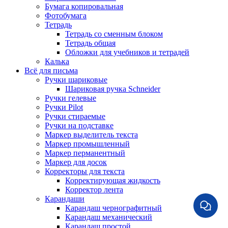
Бумага копировальная
Фотобумага
Тетрадь
Тетрадь со сменным блоком
Тетрадь общая
Обложки для учебников и тетрадей
Калька
Всё для письма
Ручки шариковые
Шариковая ручка Schneider
Ручки гелевые
Ручки Pilot
Ручки стираемые
Ручки на подставке
Маркер выделитель текста
Маркер промышленный
Маркер перманентный
Маркер для досок
Корректоры для текста
Корректирующая жидкость
Корректор лента
Карандаши
Карандаш чернографитный
Карандаш механический
Карандаш простой