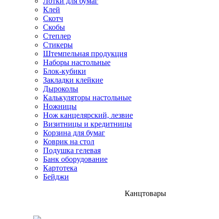
Лотки для бумаг
Клей
Скотч
Скобы
Степлер
Стикеры
Штемпельная продукция
Наборы настольные
Блок-кубики
Закладки клейкие
Дыроколы
Калькуляторы настольные
Ножницы
Нож канцелярский, лезвие
Визитницы и кредитницы
Корзина для бумаг
Коврик на стол
Подушка гелевая
Банк оборудование
Картотека
Бейджи
Канцтовары