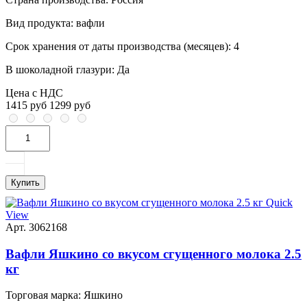
Вид продукта:
вафли
Срок хранения от даты производства (месяцев):
4
В шоколадной глазури:
Да
Цена с НДС
1415 руб
1299 руб
Купить
Quick
View
Арт. 3062168
Вафли Яшкино со вкусом сгущенного молока 2.5
кг
Торговая марка:
Яшкино