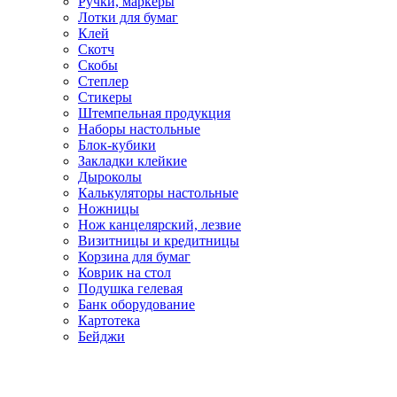
Ручки, маркеры
Лотки для бумаг
Клей
Скотч
Скобы
Степлер
Стикеры
Штемпельная продукция
Наборы настольные
Блок-кубики
Закладки клейкие
Дыроколы
Калькуляторы настольные
Ножницы
Нож канцелярский, лезвие
Визитницы и кредитницы
Корзина для бумаг
Коврик на стол
Подушка гелевая
Банк оборудование
Картотека
Бейджи