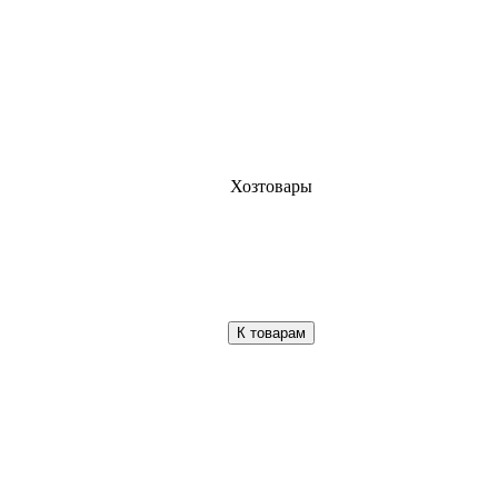
Хозтовары
К товарам