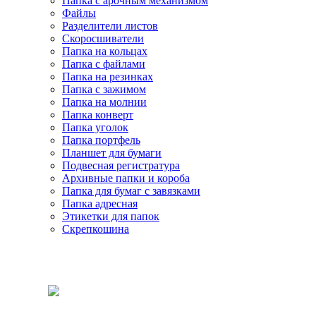
Папка с арочным механизмом
Файлы
Разделители листов
Скоросшиватели
Папка на кольцах
Папка с файлами
Папка на резинках
Папка с зажимом
Папка на молнии
Папка конверт
Папка уголок
Папка портфель
Планшет для бумаги
Подвесная регистратура
Архивные папки и короба
Папка для бумаг с завязками
Папка адресная
Этикетки для папок
Скрепкошина