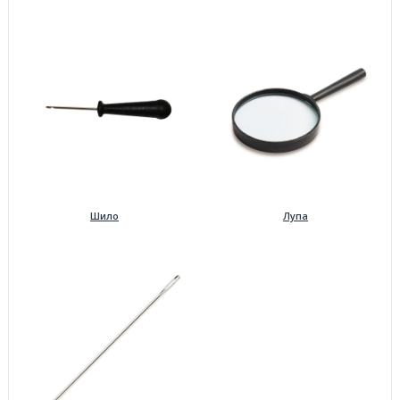
Шило
Лупа