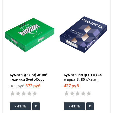
Бумага для офисной
Бумага PROJECTA (А4,
техники SvetoCopy
марка В, 80 г/кв.м,
(A4, марка C, 80 г/
500 л)
372 руб
427 руб
388 руб
кв.м, 500 листов)
КУПИТЬ
КУПИТЬ