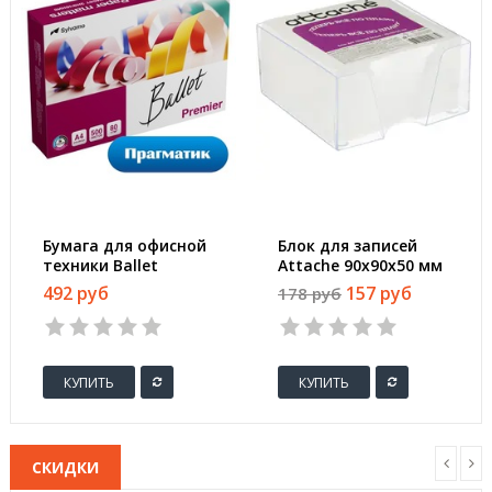
Бумага для офисной
Блок для записей
техники Ballet
Attache 90x90x50 мм
Premier (А4, марка A,
белый в боксе
492 руб
157 руб
178 руб
80 г/кв.м, 500 листов)
(плотность 80 г/кв.м)
КУПИТЬ
КУПИТЬ
СКИДКИ