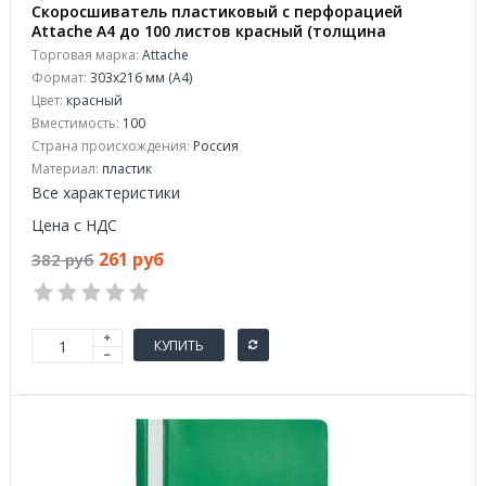
Скоросшиватель пластиковый с перфорацией
Attache А4 до 100 листов красный (толщина
обложки 0.11/0.15 мм, 10 штук в упаковке)
Торговая марка:
Attache
Формат:
303x216 мм (А4)
Цвет:
красный
Вместимость:
100
Страна происхождения:
Россия
Материал:
пластик
Все характеристики
Цена с НДС
261 руб
382 руб
КУПИТЬ