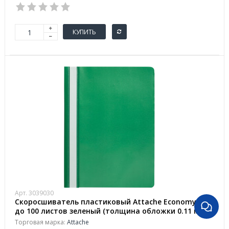
КУПИТЬ
Арт. 3039030
Скоросшиватель пластиковый Attache Economy A4
до 100 листов зеленый (толщина обложки 0.11 мм,
10 штук в упаковке)
Торговая марка:
Attache