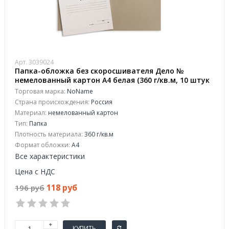
Арт. 3039024
Папка-обложка без скоросшивателя Дело №
немелованный картон А4 белая (360 г/кв.м, 10 штук
в упаковке)
Торговая марка:
NoName
Страна происхождения:
Россия
Материал:
немелованный картон
Тип:
Папка
Плотность материала:
360 г/кв.м
Формат обложки:
A4
Все характеристики
Цена с НДС
118 руб
196 руб
КУПИТЬ