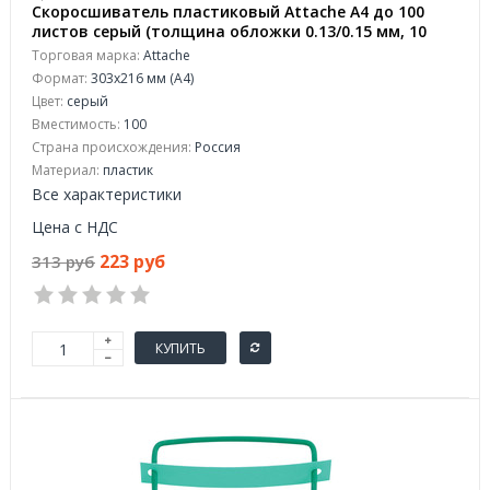
Скоросшиватель пластиковый Attache A4 до 100
листов серый (толщина обложки 0.13/0.15 мм, 10
штук в упаковке)
Торговая марка:
Attache
Формат:
303x216 мм (А4)
Цвет:
серый
Вместимость:
100
Страна происхождения:
Россия
Материал:
пластик
Все характеристики
Цена с НДС
223 руб
313 руб
КУПИТЬ