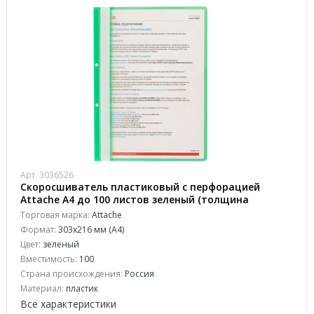
Арт. 3036526
Скоросшиватель пластиковый с перфорацией
Attache А4 до 100 листов зеленый (толщина
обложки 0.11/0.15 мм, 10 штук в упаковке)
Торговая марка:
Attache
Формат:
303x216 мм (А4)
Цвет:
зеленый
Вместимость:
100
Страна происхождения:
Россия
Материал:
пластик
Все характеристики