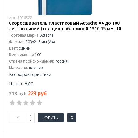
Арт. 3036522
Скоросшиватель пластиковый Attache A4 до 100
листов синий (толщина обложки 0.13/ 0.15 мм, 10
штук в упаковке)
Торговая марка:
Attache
Формат:
303x216 мм (А4)
Цвет:
синий
Вместимость:
100
Страна происхождения:
Россия
Материал:
пластик
Все характеристики
Цена с НДС
223 руб
313 руб
КУПИТЬ