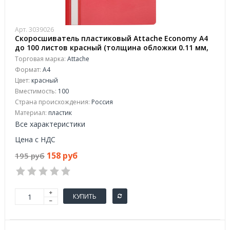
Арт. 3039026
Скоросшиватель пластиковый Attache Economy A4
до 100 листов красный (толщина обложки 0.11 мм,
10 штук в упаковке)
Торговая марка:
Attache
Формат:
А4
Цвет:
красный
Вместимость:
100
Страна происхождения:
Россия
Материал:
пластик
Все характеристики
Цена с НДС
158 руб
195 руб
КУПИТЬ