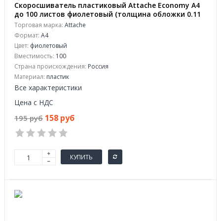
Скоросшиватель пластиковый Attache Economy A4
до 100 листов фиолетовый (толщина обложки 0.11
мм, 10 штук в упаковке)
Торговая марка:
Attache
Формат:
А4
Цвет:
фиолетовый
Вместимость:
100
Страна происхождения:
Россия
Материал:
пластик
Все характеристики
Цена с НДС
158 руб
195 руб
КУПИТЬ