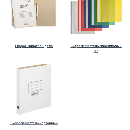
Скоросшиватель дело
Скоросшиватель пластиковый
а4
Скоросшиватель картонный