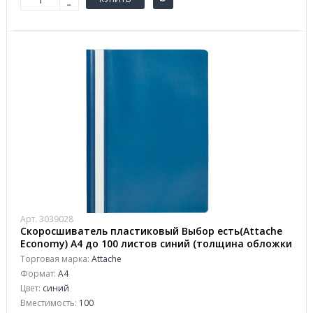
Арт. 3039028
Скоросшиватель пластиковый Выбор есть(Attache
Economy) A4 до 100 листов синий (толщина обложки
0.11 мм, 10 штук в упаковке)
Торговая марка:
Attache
Формат:
А4
Цвет:
синий
Вместимость:
100