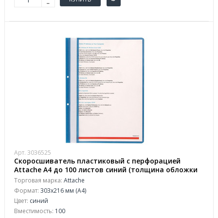
Арт. 3036525
Скоросшиватель пластиковый с перфорацией
Attache А4 до 100 листов синий (толщина обложки
0.11/0.15 мм, 10 штук в упаковке)
Торговая марка:
Attache
Формат:
303x216 мм (А4)
Цвет:
синий
Вместимость:
100