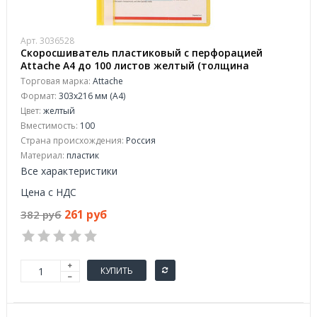
Арт. 3036528
Скоросшиватель пластиковый с перфорацией
Attache А4 до 100 листов желтый (толщина
обложки 0.11/0.15 мм, 10 штук в упаковке)
Торговая марка:
Attache
Формат:
303x216 мм (А4)
Цвет:
желтый
Вместимость:
100
Страна происхождения:
Россия
Материал:
пластик
Все характеристики
Цена с НДС
261 руб
382 руб
КУПИТЬ