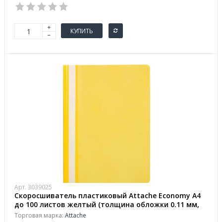
КУПИТЬ
Арт. 3039025
Скоросшиватель пластиковый Attache Economy A4
до 100 листов желтый (толщина обложки 0.11 мм,
10 штук в упаковке)
Торговая марка:
Attache