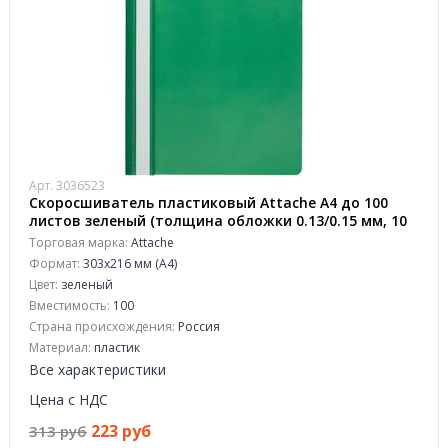
Арт. 3036523
Скоросшиватель пластиковый Attache A4 до 100
листов зеленый (толщина обложки 0.13/0.15 мм, 10
штук в упаковке)
Торговая марка:
Attache
Формат:
303x216 мм (А4)
Цвет:
зеленый
Вместимость:
100
Страна происхождения:
Россия
Материал:
пластик
Все характеристики
Цена с НДС
223 руб
313 руб