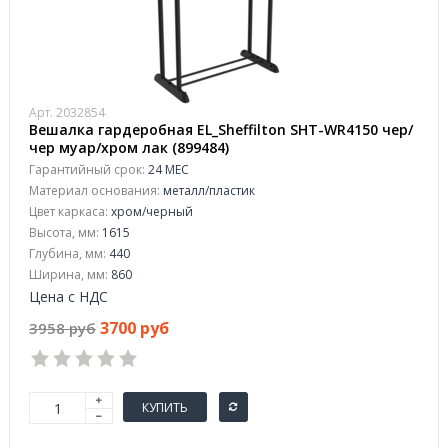
Арт. 2032854
Вешалка гардеробная EL_Sheffilton SHT-WR4150 чер/
чер муар/хром лак (899484)
Гарантийный срок:
24 МЕС
Материал основания:
металл/пластик
Цвет каркаса:
хром/черный
Высота, мм:
1615
Глубина, мм:
440
Ширина, мм:
860
Цена с НДС
3700 руб
3958 руб
КУПИТЬ