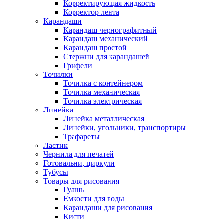
Корректирующая жидкость
Корректор лента
Карандаши
Карандаш чернографитный
Карандаш механический
Карандаш простой
Стержни для карандашей
Грифели
Точилки
Точилка с контейнером
Точилка механическая
Точилка электрическая
Линейка
Линейка металлическая
Линейки, угольники, транспортиры
Трафареты
Ластик
Чернила для печатей
Готовальни, циркули
Тубусы
Товары для рисования
Гуашь
Емкости для воды
Карандаши для рисования
Кисти