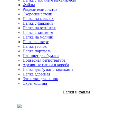
Папка с арочным механизмом
Файлы
Разделители листов
Скоросшиватели
Папка на кольцах
Папка с файлами
Папка на резинках
Папка с зажимом
Папка на молнии
Папка конверт
Папка уголок
Папка портфель
Планшет для бумаги
Подвесная регистратура
Архивные папки и короба
Папка для бумаг с завязками
Папка адресная
Этикетки для папок
Скрепкошина
Папки и файлы