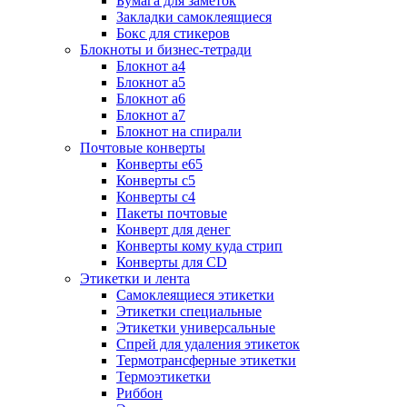
Бумага для заметок
Закладки самоклеящиеся
Бокс для стикеров
Блокноты и бизнес-тетради
Блокнот а4
Блокнот а5
Блокнот а6
Блокнот а7
Блокнот на спирали
Почтовые конверты
Конверты е65
Конверты с5
Конверты с4
Пакеты почтовые
Конверт для денег
Конверты кому куда стрип
Конверты для CD
Этикетки и лента
Самоклеящиеся этикетки
Этикетки специальные
Этикетки универсальные
Спрей для удаления этикеток
Термотрансферные этикетки
Термоэтикетки
Риббон