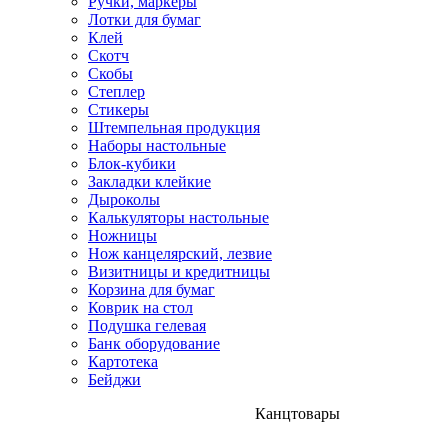
Ручки, маркеры
Лотки для бумаг
Клей
Скотч
Скобы
Степлер
Стикеры
Штемпельная продукция
Наборы настольные
Блок-кубики
Закладки клейкие
Дыроколы
Калькуляторы настольные
Ножницы
Нож канцелярский, лезвие
Визитницы и кредитницы
Корзина для бумаг
Коврик на стол
Подушка гелевая
Банк оборудование
Картотека
Бейджи
Канцтовары