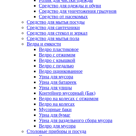
Ролик для чистки одежды
Средство для одежды и обуви
Средство для уничтожения грызунов
Средство от насекомых
Средство для мытья посуды
Средство для сантехники
Средство для стекол и зеркал
Средство для мытья пола
Ведра и емкости
Ведро пластиковое
Ведро с отжимом
Ведро с крышкой
Ведро с педалью
Ведро оцинкованное
Урна для мусора
Урна для батареек
Урна для улицы
Контейнер мусорный (Бак)
Ведро на колесах с отжимом
Ведро на колесах
Мусорные баки
Урна для бумаг
Урна для раздельного сбора мусора
Ведро для мусора
Столовые приборы и посуда