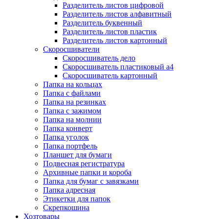
Разделитель листов цифровой
Разделитель листов алфавитный
Разделитель буквенный
Разделитель листов пластик
Разделитель листов картонный
Скоросшиватели
Скоросшиватель дело
Скоросшиватель пластиковый а4
Скоросшиватель картонный
Папка на кольцах
Папка с файлами
Папка на резинках
Папка с зажимом
Папка на молнии
Папка конверт
Папка уголок
Папка портфель
Планшет для бумаги
Подвесная регистратура
Архивные папки и короба
Папка для бумаг с завязками
Папка адресная
Этикетки для папок
Скрепкошина
Хозтовары