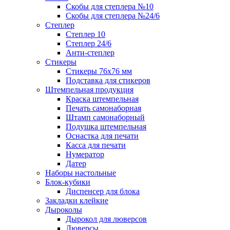
Скобы для степлера №10
Скобы для степлера №24/6
Степлер
Степлер 10
Степлер 24/6
Анти-степлер
Стикеры
Стикеры 76x76 мм
Подставка для стикеров
Штемпельная продукция
Краска штемпельная
Печать самонаборная
Штамп самонаборный
Подушка штемпельная
Оснастка для печати
Касса для печати
Нумератор
Датер
Наборы настольные
Блок-кубики
Диспенсер для блока
Закладки клейкие
Дыроколы
Дырокол для люверсов
Люверсы