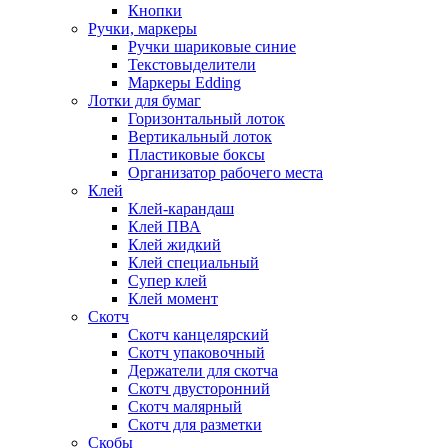
Кнопки
Ручки, маркеры
Ручки шариковые синие
Текстовыделители
Маркеры Edding
Лотки для бумаг
Горизонтальный лоток
Вертикальный лоток
Пластиковые боксы
Организатор рабочего места
Клей
Клей-карандаш
Клей ПВА
Клей жидкий
Клей специальный
Супер клей
Клей момент
Скотч
Скотч канцелярский
Скотч упаковочный
Держатели для скотча
Скотч двусторонний
Скотч малярный
Скотч для разметки
Скобы