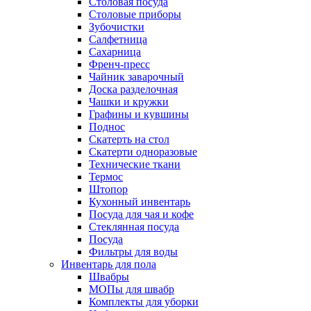
Столовая посуда
Столовые приборы
Зубочистки
Салфетница
Сахарница
Френч-пресс
Чайник заварочный
Доска разделочная
Чашки и кружки
Графины и кувшины
Поднос
Скатерть на стол
Скатерти одноразовые
Технические ткани
Термос
Штопор
Кухонный инвентарь
Посуда для чая и кофе
Стеклянная посуда
Посуда
Фильтры для воды
Инвентарь для пола
Швабры
МОПы для швабр
Комплекты для уборки