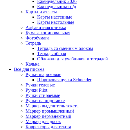
Еженедельник 2026
Еженедельники н/д
Карты и атласы
Карты настенные
Карты настольные
Алфавитная книжка
Бумага копировальная
Фотобумага
Тетрадь
Тетрадь со сменным блоком
Тетрадь общая
Обложки для учебников и тетрадей
Калька
Всё для письма
Ручки шариковые
Шариковая ручка Schneider
Ручки гелевые
Ручки Pilot
Ручки стираемые
Ручки на подставке
Маркер выделитель текста
Маркер промышленный
Маркер перманентный
Маркер для досок
Корректоры для текста