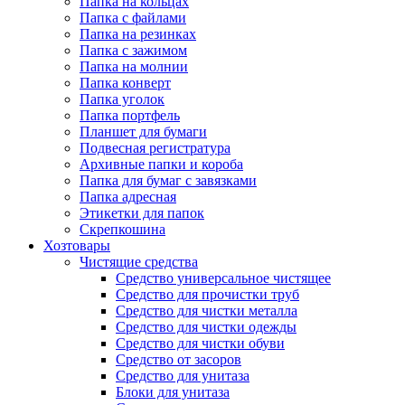
Папка на кольцах
Папка с файлами
Папка на резинках
Папка с зажимом
Папка на молнии
Папка конверт
Папка уголок
Папка портфель
Планшет для бумаги
Подвесная регистратура
Архивные папки и короба
Папка для бумаг с завязками
Папка адресная
Этикетки для папок
Скрепкошина
Хозтовары
Чистящие средства
Средство универсальное чистящее
Средство для прочистки труб
Средство для чистки металла
Средство для чистки одежды
Средство для чистки обуви
Средство от засоров
Средство для унитаза
Блоки для унитаза