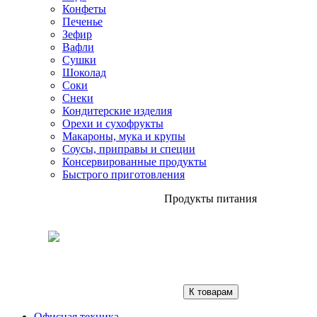
Конфеты
Печенье
Зефир
Вафли
Сушки
Шоколад
Соки
Снеки
Кондитерские изделия
Орехи и сухофрукты
Макароны, мука и крупы
Соусы, приправы и специи
Консервированные продукты
Быстрого приготовления
Продукты питания
К товарам
Офисная техника