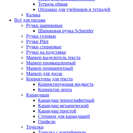
Тетрадь общая
Обложки для учебников и тетрадей
Калька
Всё для письма
Ручки шариковые
Шариковая ручка Schneider
Ручки гелевые
Ручки Pilot
Ручки стираемые
Ручки на подставке
Маркер выделитель текста
Маркер промышленный
Маркер перманентный
Маркер для досок
Корректоры для текста
Корректирующая жидкость
Корректор лента
Карандаши
Карандаш чернографитный
Карандаш механический
Карандаш простой
Стержни для карандашей
Грифели
Точилки
Точилка с контейнером