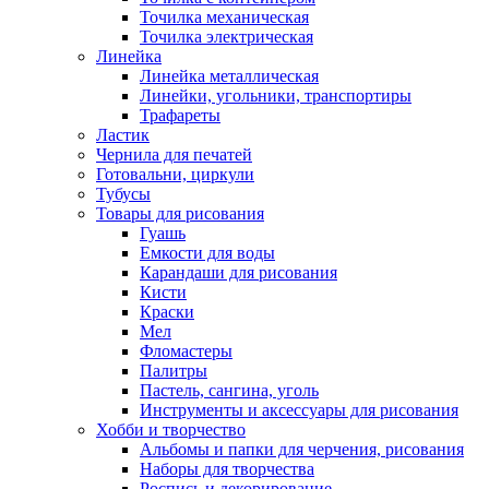
Точилка механическая
Точилка электрическая
Линейка
Линейка металлическая
Линейки, угольники, транспортиры
Трафареты
Ластик
Чернила для печатей
Готовальни, циркули
Тубусы
Товары для рисования
Гуашь
Емкости для воды
Карандаши для рисования
Кисти
Краски
Мел
Фломастеры
Палитры
Пастель, сангина, уголь
Инструменты и аксессуары для рисования
Хобби и творчество
Альбомы и папки для черчения, рисования
Наборы для творчества
Роспись и декорирование