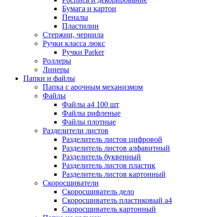
Бумага и картон
Пеналы
Пластилин
Стержни, чернила
Ручки класса люкс
Ручки Parker
Роллеры
Линеры
Папки и файлы
Папка с арочным механизмом
Файлы
Файлы а4 100 шт
Файлы рифленые
Файлы плотные
Разделители листов
Разделитель листов цифровой
Разделитель листов алфавитный
Разделитель буквенный
Разделитель листов пластик
Разделитель листов картонный
Скоросшиватели
Скоросшиватель дело
Скоросшиватель пластиковый а4
Скоросшиватель картонный