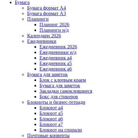
Бумага
Бумага формат А4
Бумага формат А3
Планинги
Планинг 2026
Планинги н/д
Календари 2026
Ежедневники
Ежедневник 2026
Ежедневники н/д
Ежедневник а4
Ежедневник а5
Ежедневник а6
Бумага для заметок
Блок с клеевым краем
Бумага для заметок
Закладки самоклеящиеся
Бокс для стикеров
Блокноты и бизнес-тетради
Блокнот а4
Блокнот а5
Блокнот а6
Блокнот а7
Блокнот на спирали
Почтовые конверты