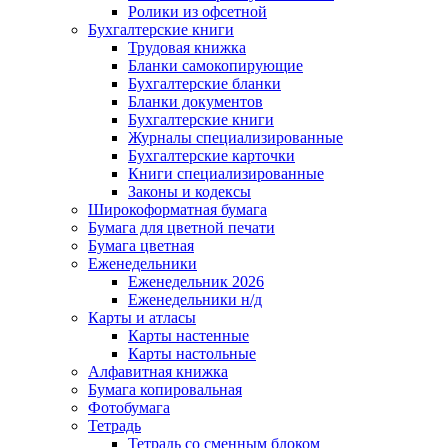
Ролики из офсетной
Бухгалтерские книги
Трудовая книжка
Бланки самокопирующие
Бухгалтерские бланки
Бланки документов
Бухгалтерские книги
Журналы специализированные
Бухгалтерские карточки
Книги специализированные
Законы и кодексы
Широкоформатная бумага
Бумага для цветной печати
Бумага цветная
Еженедельники
Еженедельник 2026
Еженедельники н/д
Карты и атласы
Карты настенные
Карты настольные
Алфавитная книжка
Бумага копировальная
Фотобумага
Тетрадь
Тетрадь со сменным блоком