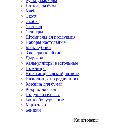
Ручки, маркеры
Лотки для бумаг
Клей
Скотч
Скобы
Степлер
Стикеры
Штемпельная продукция
Наборы настольные
Блок-кубики
Закладки клейкие
Дыроколы
Калькуляторы настольные
Ножницы
Нож канцелярский, лезвие
Визитницы и кредитницы
Корзина для бумаг
Коврик на стол
Подушка гелевая
Банк оборудование
Картотека
Бейджи
Канцтовары