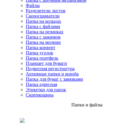
Папка с арочным механизмом
Файлы
Разделители листов
Скоросшиватели
Папка на кольцах
Папка с файлами
Папка на резинках
Папка с зажимом
Папка на молнии
Папка конверт
Папка уголок
Папка портфель
Планшет для бумаги
Подвесная регистратура
Архивные папки и короба
Папка для бумаг с завязками
Папка адресная
Этикетки для папок
Скрепкошина
Папки и файлы