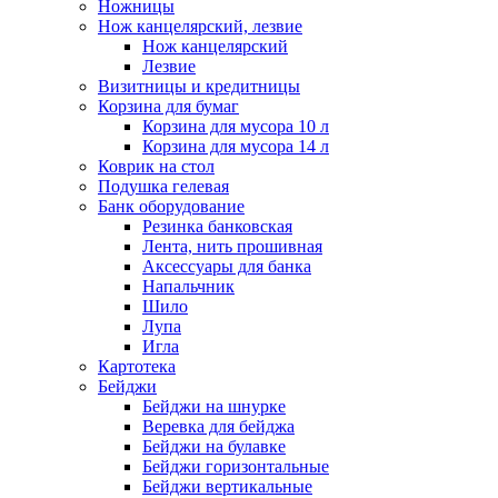
Ножницы
Нож канцелярский, лезвие
Нож канцелярский
Лезвие
Визитницы и кредитницы
Корзина для бумаг
Корзина для мусора 10 л
Корзина для мусора 14 л
Коврик на стол
Подушка гелевая
Банк оборудование
Резинка банковская
Лента, нить прошивная
Аксессуары для банка
Напальчник
Шило
Лупа
Игла
Картотека
Бейджи
Бейджи на шнурке
Веревка для бейджа
Бейджи на булавке
Бейджи горизонтальные
Бейджи вертикальные