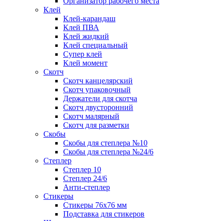
Организатор рабочего места
Клей
Клей-карандаш
Клей ПВА
Клей жидкий
Клей специальный
Супер клей
Клей момент
Скотч
Скотч канцелярский
Скотч упаковочный
Держатели для скотча
Скотч двусторонний
Скотч малярный
Скотч для разметки
Скобы
Скобы для степлера №10
Скобы для степлера №24/6
Степлер
Степлер 10
Степлер 24/6
Анти-степлер
Стикеры
Стикеры 76x76 мм
Подставка для стикеров