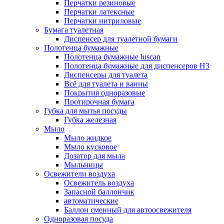
Перчатки резиновые
Перчатки латексные
Перчатки нитриловые
Бумага туалетная
Диспенсер для туалетной бумаги
Полотенца бумажные
Полотенца бумажные luscan
Полотенца бумажные для диспенсеров H3
Диспенсеры для туалета
Всё для туалета и ванны
Покрытия одноразовые
Протирочная бумага
Губка для мытья посуды
Губка железная
Мыло
Мыло жидкое
Мыло кусковое
Дозатор для мыла
Мыльницы
Освежители воздуха
Освежитель воздуха
Запасной баллончик
автоматические
Баллон сменный для автоосвежителя
Одноразовая посуда