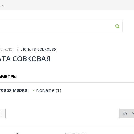
ься
аталог
Лопата совковая
ТА СОВКОВАЯ
АМЕТРЫ
говая марка:
NoName (1)