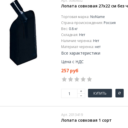
Арт. 3063632
Лопата совковая 27x22 см без 
Торговая марка:
NoName
Страна происхождения:
Россия
Вес:
0.8 кг
Складная:
Нет
Наличие черенка:
Нет
Материал черенка:
нет
Все характеристики
Цена с НДС
257 руб
КУПИТЬ
Арт. 2013419
Лопата совковая 1 сорт