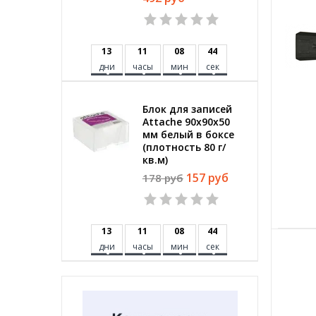
1
3
1
1
0
8
4
3
дни
часы
мин
сек
Блок для записей
Attache 90x90x50
мм белый в боксе
(плотность 80 г/
кв.м)
157 руб
178 руб
1
3
1
1
0
8
4
3
дни
часы
мин
сек