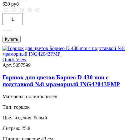
630 руб
Купить
Quick View
Арт. 5057599
Горшок для цветов Борнео D 430 mm с
подставкой №8 мраморный ING42043FМР
Материал:
полипропилен
Тип:
горшок
Цвет изделия:
белый
Литраж:
25.8
Ширина изделия:
43 см