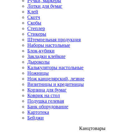
Ручки, маркеры
Лотки для бумаг
Клей
Скотч
Скобы
Степлер
Стикеры
Штемпельная продукция
Наборы настольные
Блок-кубики
Закладки клейкие
Дыроколы
Калькуляторы настольные
Ножницы
Нож канцелярский, лезвие
Визитницы и кредитницы
Корзина для бумаг
Коврик на стол
Подушка гелевая
Банк оборудование
Картотека
Бейджи
Канцтовары