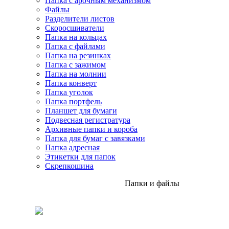
Папка с арочным механизмом
Файлы
Разделители листов
Скоросшиватели
Папка на кольцах
Папка с файлами
Папка на резинках
Папка с зажимом
Папка на молнии
Папка конверт
Папка уголок
Папка портфель
Планшет для бумаги
Подвесная регистратура
Архивные папки и короба
Папка для бумаг с завязками
Папка адресная
Этикетки для папок
Скрепкошина
Папки и файлы