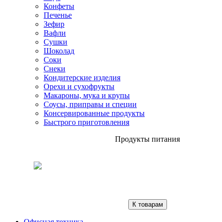
Конфеты
Печенье
Зефир
Вафли
Сушки
Шоколад
Соки
Снеки
Кондитерские изделия
Орехи и сухофрукты
Макароны, мука и крупы
Соусы, приправы и специи
Консервированные продукты
Быстрого приготовления
Продукты питания
К товарам
Офисная техника