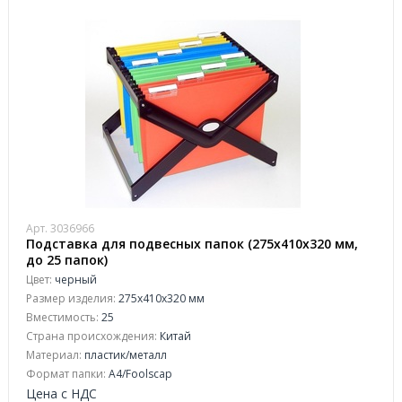
Арт. 3036966
Подставка для подвесных папок (275x410x320 мм,
до 25 папок)
Цвет:
черный
Размер изделия:
275x410x320 мм
Вместимость:
25
Страна происхождения:
Китай
Материал:
пластик/металл
Формат папки:
А4/Foolscap
Цена с НДС