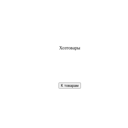
Хозтовары
К товарам