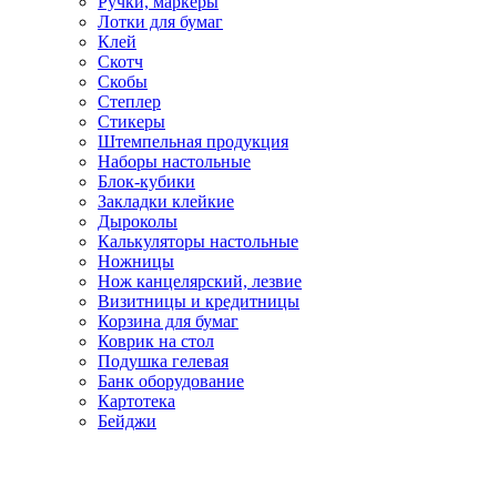
Ручки, маркеры
Лотки для бумаг
Клей
Скотч
Скобы
Степлер
Стикеры
Штемпельная продукция
Наборы настольные
Блок-кубики
Закладки клейкие
Дыроколы
Калькуляторы настольные
Ножницы
Нож канцелярский, лезвие
Визитницы и кредитницы
Корзина для бумаг
Коврик на стол
Подушка гелевая
Банк оборудование
Картотека
Бейджи