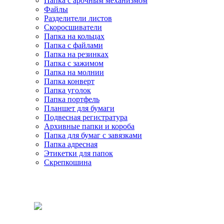
Папка с арочным механизмом
Файлы
Разделители листов
Скоросшиватели
Папка на кольцах
Папка с файлами
Папка на резинках
Папка с зажимом
Папка на молнии
Папка конверт
Папка уголок
Папка портфель
Планшет для бумаги
Подвесная регистратура
Архивные папки и короба
Папка для бумаг с завязками
Папка адресная
Этикетки для папок
Скрепкошина