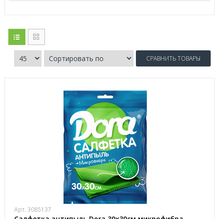
СРАВНИТЬ ТОВАРЫ
Арт. 3085137
Салфетка антипыль Dora 30х30см микрофибра