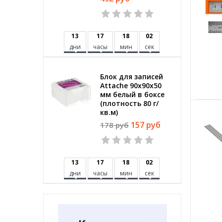
1
3
1
7
1
8
0
1
дни
часы
мин
сек
Блок для записей
Attache 90x90x50
мм белый в боксе
(плотность 80 г/
кв.м)
157 руб
178 руб
1
3
1
7
1
8
0
1
дни
часы
мин
сек