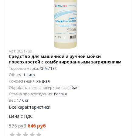
Арт. 3051780
Средство для машинной и ручной мойки
поверхностей с комбинированными загрязнениям
Химитек Чудодей-Полипром 1 л (концентрат)
Торговая марка:
ХИМИТЕК
Объем:
1 литр
Консистенция:
жидкая
Обрабатываемая поверхность:
любая
Страна происхождения:
Россия
Вес:
1.16 кг
Все характеристики
Цена с НДС
646 руб
576 руб