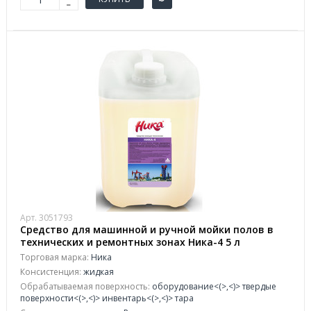
Арт. 3051793
Средство для машинной и ручной мойки полов в
технических и ремонтных зонах Ника-4 5 л
(концентрат)
Торговая марка:
Ника
Консистенция:
жидкая
Обрабатываемая поверхность:
оборудование<(>,<)> твердые
поверхности<(>,<)> инвентарь<(>,<)> тара