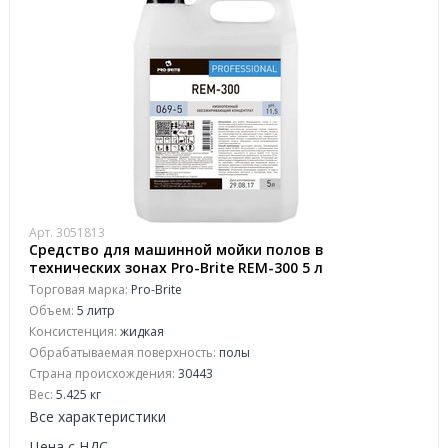
Арт. 3051813
Средство для машинной мойки полов в
технических зонах Pro-Brite REM-300 5 л
(концентрат)
Торговая марка:
Pro-Brite
Объем:
5 литр
Консистенция:
жидкая
Обрабатываемая поверхность:
полы
Страна происхождения:
30443
Вес:
5.425 кг
Все характеристики
Цена с НДС