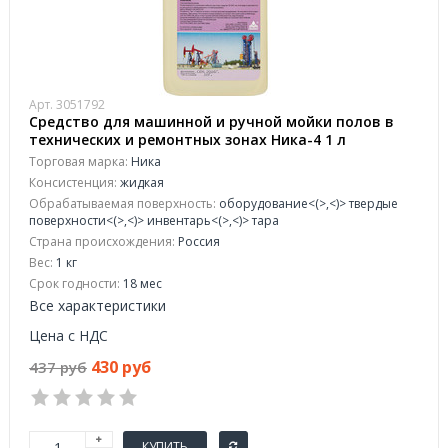
Арт. 3051792
Средство для машинной и ручной мойки полов в
технических и ремонтных зонах Ника-4 1 л
(концентрат)
Торговая марка:
Ника
Консистенция:
жидкая
Обрабатываемая поверхность:
оборудование<(>,<)> твердые
поверхности<(>,<)> инвентарь<(>,<)> тара
Страна происхождения:
Россия
Вес:
1 кг
Срок годности:
18 мес
Все характеристики
Цена с НДС
430 руб
437 руб
КУПИТЬ