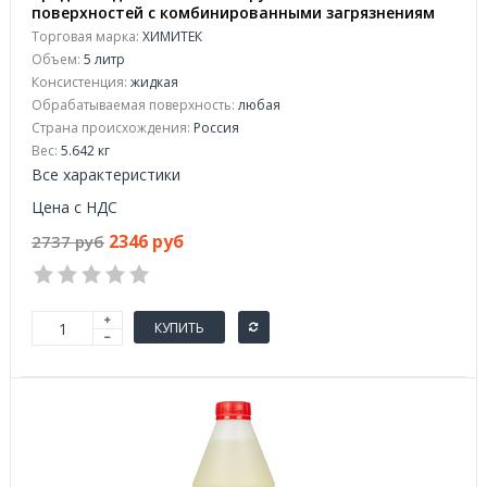
поверхностей с комбинированными загрязнениям
Химитек Чудодей-Полипром 5 л (концентрат)
Торговая марка:
ХИМИТЕК
Объем:
5 литр
Консистенция:
жидкая
Обрабатываемая поверхность:
любая
Страна происхождения:
Россия
Вес:
5.642 кг
Все характеристики
Цена с НДС
2346 руб
2737 руб
КУПИТЬ