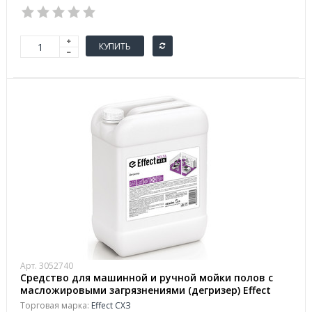
КУПИТЬ
Арт. 3052740
Средство для машинной и ручной мойки полов с
масложировыми загрязнениями (дегризер) Effect
Delta 416 5 л (концентрат)
Торговая марка:
Effect СХЗ