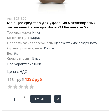
Арт. 3051800
Моющее средство для удаления масложировых
загрязнений и нагара Ника-КМ Беспенное 6 кг
(концентрат)
Торговая марка:
Ника
Консистенция:
жидкая
Обрабатываемая поверхность:
щелочестойкие поверхности
Страна происхождения:
Россия
Вес:
6 кг
Срок годности:
18 мес
Все характеристики
Цена с НДС
1382 руб
1531 руб
КУПИТЬ