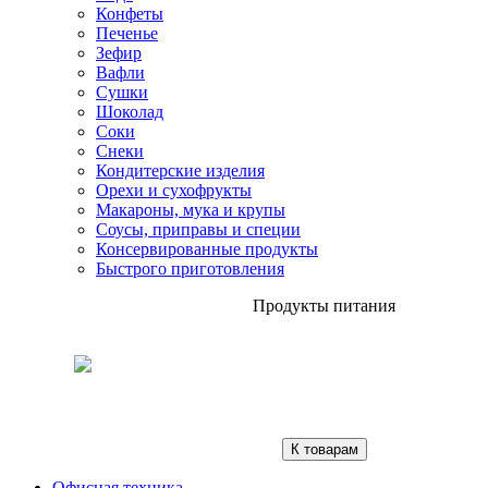
Конфеты
Печенье
Зефир
Вафли
Сушки
Шоколад
Соки
Снеки
Кондитерские изделия
Орехи и сухофрукты
Макароны, мука и крупы
Соусы, приправы и специи
Консервированные продукты
Быстрого приготовления
Продукты питания
К товарам
Офисная техника