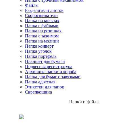
Папка с арочным механизмом
Файлы
Разделители листов
Скоросшиватели
Папка на кольцах
Папка с файлами
Папка на резинках
Папка с зажимом
Папка на молнии
Папка конверт
Папка уголок
Папка портфель
Планшет для бумаги
Подвесная регистратура
Архивные папки и короба
Папка для бумаг с завязками
Папка адресная
Этикетки для папок
Скрепкошина
Папки и файлы