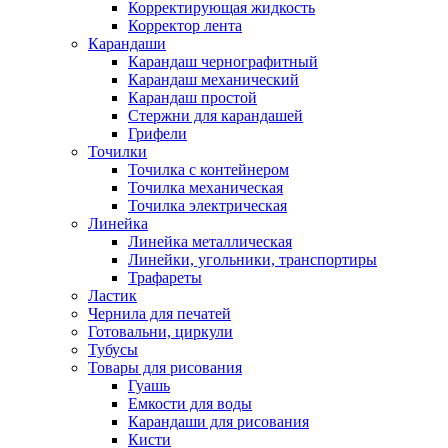
Корректирующая жидкость
Корректор лента
Карандаши
Карандаш чернографитный
Карандаш механический
Карандаш простой
Стержни для карандашей
Грифели
Точилки
Точилка с контейнером
Точилка механическая
Точилка электрическая
Линейка
Линейка металлическая
Линейки, угольники, транспортиры
Трафареты
Ластик
Чернила для печатей
Готовальни, циркули
Тубусы
Товары для рисования
Гуашь
Емкости для воды
Карандаши для рисования
Кисти