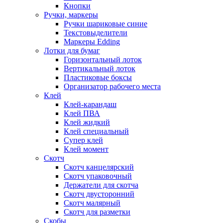
Кнопки
Ручки, маркеры
Ручки шариковые синие
Текстовыделители
Маркеры Edding
Лотки для бумаг
Горизонтальный лоток
Вертикальный лоток
Пластиковые боксы
Организатор рабочего места
Клей
Клей-карандаш
Клей ПВА
Клей жидкий
Клей специальный
Супер клей
Клей момент
Скотч
Скотч канцелярский
Скотч упаковочный
Держатели для скотча
Скотч двусторонний
Скотч малярный
Скотч для разметки
Скобы