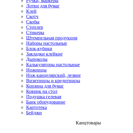
Ручки, маркеры
Лотки для бумаг
Клей
Скотч
Скобы
Степлер
Стикеры
Штемпельная продукция
Наборы настольные
Блок-кубики
Закладки клейкие
Дыроколы
Калькуляторы настольные
Ножницы
Нож канцелярский, лезвие
Визитницы и кредитницы
Корзина для бумаг
Коврик на стол
Подушка гелевая
Банк оборудование
Картотека
Бейджи
Канцтовары