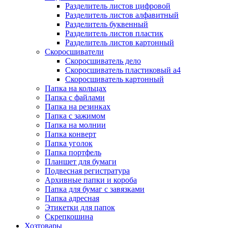
Разделитель листов цифровой
Разделитель листов алфавитный
Разделитель буквенный
Разделитель листов пластик
Разделитель листов картонный
Скоросшиватели
Скоросшиватель дело
Скоросшиватель пластиковый а4
Скоросшиватель картонный
Папка на кольцах
Папка с файлами
Папка на резинках
Папка с зажимом
Папка на молнии
Папка конверт
Папка уголок
Папка портфель
Планшет для бумаги
Подвесная регистратура
Архивные папки и короба
Папка для бумаг с завязками
Папка адресная
Этикетки для папок
Скрепкошина
Хозтовары