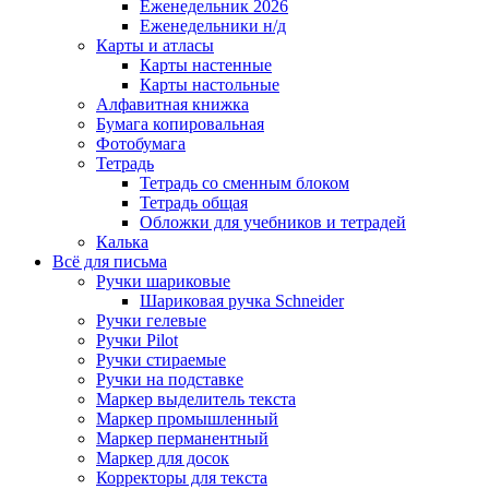
Еженедельник 2026
Еженедельники н/д
Карты и атласы
Карты настенные
Карты настольные
Алфавитная книжка
Бумага копировальная
Фотобумага
Тетрадь
Тетрадь со сменным блоком
Тетрадь общая
Обложки для учебников и тетрадей
Калька
Всё для письма
Ручки шариковые
Шариковая ручка Schneider
Ручки гелевые
Ручки Pilot
Ручки стираемые
Ручки на подставке
Маркер выделитель текста
Маркер промышленный
Маркер перманентный
Маркер для досок
Корректоры для текста