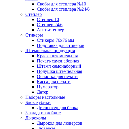
Скобы для степлера №10
Скобы для степлера №24/6
Степлер
Степлер 10
Степлер 24/6
Анти-степлер
Стикеры
Стикеры 76x76 мм
Подставка для стикеров
Штемпельная продукция
Краска штемпельная
Печать самонаборная
Штамп самонаборный
Подушка штемпельная
Оснастка для печати
Касса для печати
Нумератор
Датер
Наборы настольные
Блок-кубики
Диспенсер для блока
Закладки клейкие
Дыроколы
Дырокол для люверсов
Люверсы