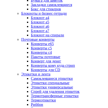
Бумага для заметок
Закладки самоклеящиеся
Бокс для стикеров
Блокноты и бизнес-тетради
Блокнот а4
Блокнот а5
Блокнот а6
Блокнот а7
Блокнот на спирали
Почтовые конверты
Конверты е65
Конверты с5
Конверты с4
Пакеты почтовые
Конверт для денег
Конверты кому куда стрип
Конверты для CD
Этикетки и лента
Самоклеящиеся этикетки
Этикетки специальные
Этикетки универсальные
Спрей для удаления этикеток
Термотрансферные этикетки
Термоэтикетки
Риббон