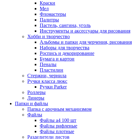
Краски
Мел
Фломастеры
Палитры
Пастель, сангина, уголь
Инструменты и аксессуары для рисования
Хобби и творчество
Альбомы и папки для черчения, рисования
Наборы для творчества
Роспись и декорирование
Бумага и картон
Пеналы
Пластилин
Стержни, чернила
Ручки класса люкс
Ручки Parker
Роллеры
Линеры
Папки и файлы
Папка с арочным механизмом
Файлы
Файлы а4 100 шт
Файлы рифленые
Файлы плотные
Разделители листов