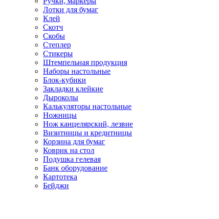
Ручки, маркеры
Лотки для бумаг
Клей
Скотч
Скобы
Степлер
Стикеры
Штемпельная продукция
Наборы настольные
Блок-кубики
Закладки клейкие
Дыроколы
Калькуляторы настольные
Ножницы
Нож канцелярский, лезвие
Визитницы и кредитницы
Корзина для бумаг
Коврик на стол
Подушка гелевая
Банк оборудование
Картотека
Бейджи