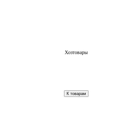
Хозтовары
К товарам