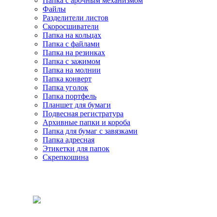
Папка с арочным механизмом
Файлы
Разделители листов
Скоросшиватели
Папка на кольцах
Папка с файлами
Папка на резинках
Папка с зажимом
Папка на молнии
Папка конверт
Папка уголок
Папка портфель
Планшет для бумаги
Подвесная регистратура
Архивные папки и короба
Папка для бумаг с завязками
Папка адресная
Этикетки для папок
Скрепкошина