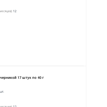
месяцев):
12
черникой 17 штук по 40 г
шт.
месяцев):
12