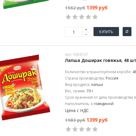
1399 руб
1562 руб
КУПИТЬ
Арт. 5056137
Лапша Доширак говяжья, 48 шт
Количество в транспортном коробе:
48
Страна производства:
Россия
Вид продукта:
лапша
Вес, грамм:
70 г
Срок хранения от даты производства (
Наполнитель:
с говядиной
Цена с НДС
1399 руб
1983 руб