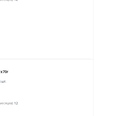
х70г
 шт.
месяцев):
12