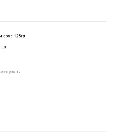
 соус 125гр
 шт.
месяцев):
12