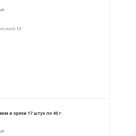
шт.
месяцев):
12
юм и орехи 17 штук по 40 г
шт.