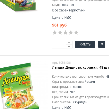
Крупа:
овсяная
Все характеристики
Цена с НДС
961 руб
КУПИТЬ
Арт. 5056136
Лапша Доширак куриная, 48 шт
Количество в транспортном коробе:
48
Страна производства:
Россия
Вид продукта:
лапша
Вес, грамм:
70 г
Срок хранения от даты производства (
Наполнитель:
с курицей
Цена с НДС