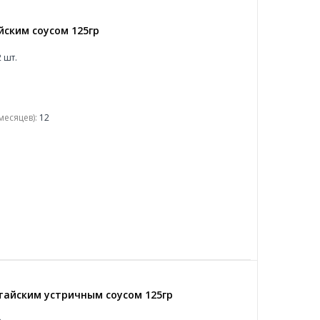
йским соусом 125гр
 шт.
месяцев):
12
тайским устричным соусом 125гр