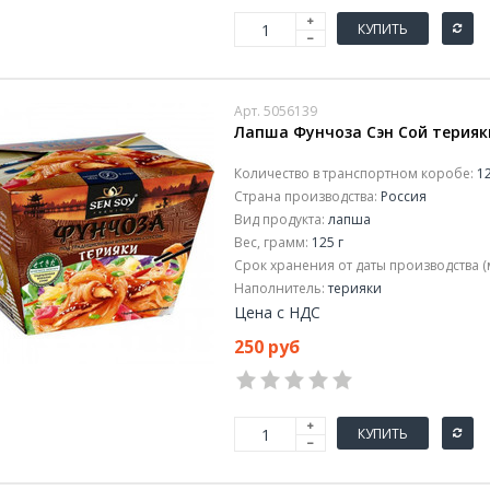
КУПИТЬ
Арт. 5056139
Лапша Фунчоза Сэн Сой терияки
Количество в транспортном коробе:
12
Страна производства:
Россия
Вид продукта:
лапша
Вес, грамм:
125 г
Срок хранения от даты производства (
Наполнитель:
терияки
Цена с НДС
250 руб
КУПИТЬ