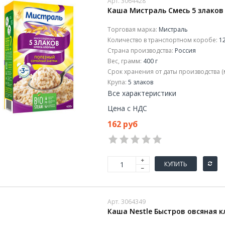
Арт. 3064428
Каша Мистраль Смесь 5 злаков 
Торговая марка:
Мистраль
Количество в транспортном коробе:
12
Страна производства:
Россия
Вес, грамм:
400 г
Срок хранения от даты производства (
Крупа:
5 злаков
Все характеристики
Цена с НДС
162 руб
КУПИТЬ
Арт. 3064349
Каша Nestle Быстров овсяная к