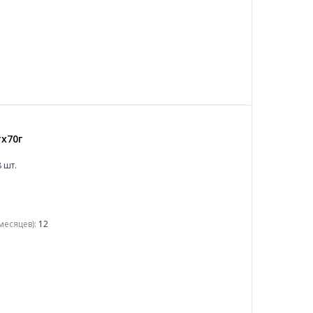
х70г
 шт.
месяцев):
12