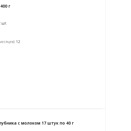
400 г
 шт.
месяцев):
12
лубника с молоком 17 штук по 40 г