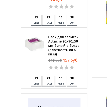
1
3
2
3
1
5
3
8
дни
часы
мин
сек
Блок для записей
Attache 90x90x50
мм белый в боксе
(плотность 80 г/
кв.м)
157 руб
178 руб
1
3
2
3
1
5
3
8
дни
часы
мин
сек