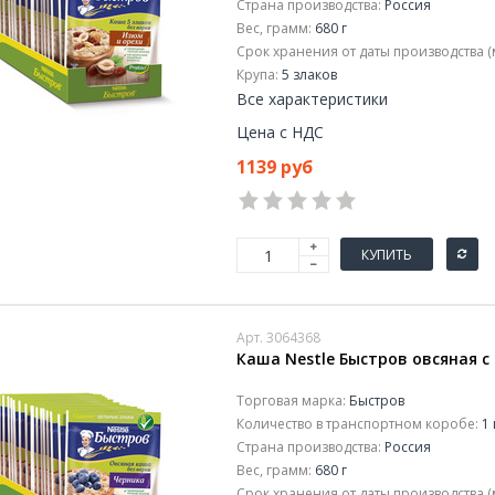
Страна производства:
Россия
Вес, грамм:
680 г
Срок хранения от даты производства (
Крупа:
5 злаков
Все характеристики
Цена с НДС
1139 руб
КУПИТЬ
Арт. 3064368
Каша Nestle Быстров овсяная с 
Торговая марка:
Быстров
Количество в транспортном коробе:
1 
Страна производства:
Россия
Вес, грамм:
680 г
Срок хранения от даты производства (