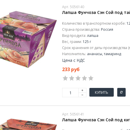
Арт. 5056140
Лапша Фунчоза Сэн Сой под та
Количество в транспортном коробе:
12
Страна производства:
Россия
Вид продукта:
лапша
Вес, грамм:
125 г
Срок хранения от даты производства (
Наполнитель:
ананасы, тамаринд
Цена с НДС
233 руб
КУПИТЬ
Арт. 5056141
Лапша Фунчоза Сэн Сой под ки