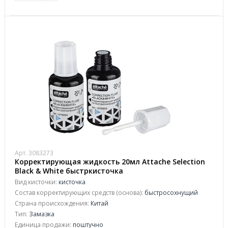
Арт. 3083273
Корректирующая жидкость 20мл Attache Selection
Black & White быстркисточка
Вид кисточки:
кисточка
Состав корректирующих средств (основа):
быстросохнущий
Страна происхождения:
Китай
Тип:
Замазка
Единица продажи:
поштучно