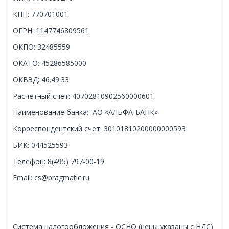
КПП:
770701001
ОГРН:
1147746809561
ОКПО:
32485559
ОКАТО:
45286585000
ОКВЭД:
46.49.33
Расчетный счет:
40702810902560000601
Наименование банка:
АО «АЛЬФА-БАНК»
Корреспондентский счет:
30101810200000000593
БИК:
044525593
Телефон:
8(495) 797-00-19
Email:
cs@pragmatic.ru
Система налогообложения - ОСНО (цены указаны с НДС)