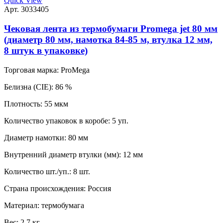
Quick View
Арт. 3033405
Чековая лента из термобумаги Promega jet 80 мм
(диаметр 80 мм, намотка 84-85 м, втулка 12 мм,
8 штук в упаковке)
Торговая марка:
ProMega
Белизна (CIE):
86 %
Плотность:
55 мкм
Количество упаковок в коробе:
5 уп.
Диаметр намотки:
80 мм
Внутренний диаметр втулки (мм):
12 мм
Количество шт./уп.:
8 шт.
Страна происхождения:
Россия
Материал:
термобумага
Вес:
2.7 кг