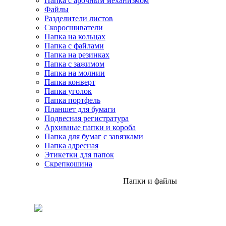
Папка с арочным механизмом
Файлы
Разделители листов
Скоросшиватели
Папка на кольцах
Папка с файлами
Папка на резинках
Папка с зажимом
Папка на молнии
Папка конверт
Папка уголок
Папка портфель
Планшет для бумаги
Подвесная регистратура
Архивные папки и короба
Папка для бумаг с завязками
Папка адресная
Этикетки для папок
Скрепкошина
Папки и файлы