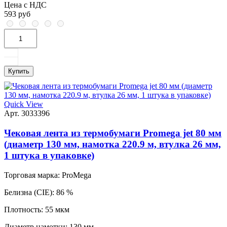
Цена с НДС
593 руб
Купить
Quick View
Арт. 3033396
Чековая лента из термобумаги Promega jet 80 мм
(диаметр 130 мм, намотка 220.9 м, втулка 26 мм,
1 штука в упаковке)
Торговая марка:
ProMega
Белизна (CIE):
86 %
Плотность:
55 мкм
Диаметр намотки:
130 мм