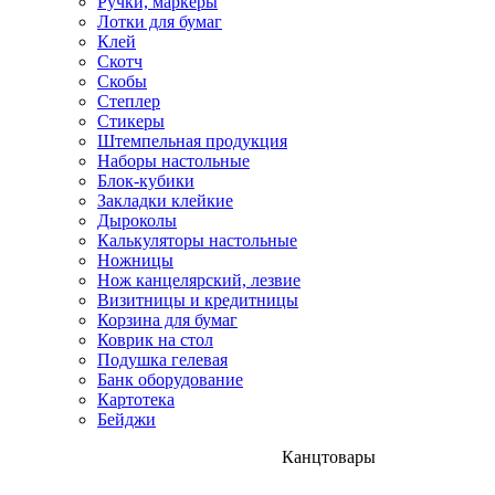
Ручки, маркеры
Лотки для бумаг
Клей
Скотч
Скобы
Степлер
Стикеры
Штемпельная продукция
Наборы настольные
Блок-кубики
Закладки клейкие
Дыроколы
Калькуляторы настольные
Ножницы
Нож канцелярский, лезвие
Визитницы и кредитницы
Корзина для бумаг
Коврик на стол
Подушка гелевая
Банк оборудование
Картотека
Бейджи
Канцтовары