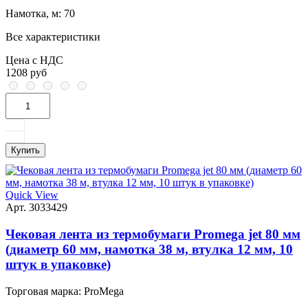
Намотка, м:
70
Все характеристики
Цена с НДС
1208 руб
Купить
Quick View
Арт. 3033429
Чековая лента из термобумаги Promega jet 80 мм
(диаметр 60 мм, намотка 38 м, втулка 12 мм, 10
штук в упаковке)
Торговая марка:
ProMega