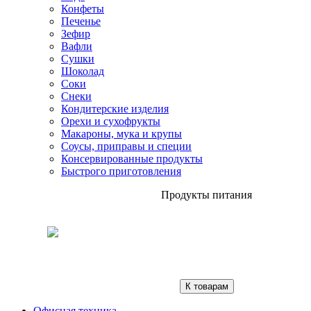
Конфеты
Печенье
Зефир
Вафли
Сушки
Шоколад
Соки
Снеки
Кондитерские изделия
Орехи и сухофрукты
Макароны, мука и крупы
Соусы, приправы и специи
Консервированные продукты
Быстрого приготовления
Продукты питания
К товарам
Офисная техника