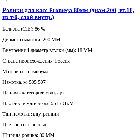
Ролики для касс Promega 80мм (диам.200, вт.18,
из т/б, слой внутр.)
Белизна (CIE):
86 %
Диаметр намотки:
200 ММ
Внутренний диаметр втулки (мм):
18 ММ
Страна происхождения:
Россия
Материал:
термобумага
Намотка, м:
535-537
Ценовая категория:
стандарт
Плотность материала:
55 Г/КВ.М
Тип намотки:
внутренний
Цвет печати:
черный
Ширина ролика:
80 ММ