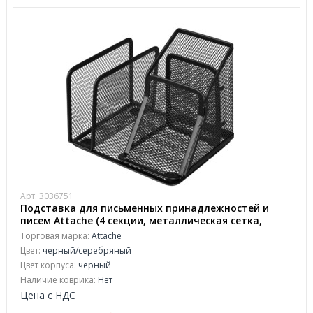
Арт. 3036751
Подставка для письменных принадлежностей и
писем Attache (4 секции, металлическая сетка,
145х130х128 мм, черная)
Торговая марка:
Attache
Цвет:
черный/серебряный
Цвет корпуса:
черный
Наличие коврика:
Нет
Цена с НДС