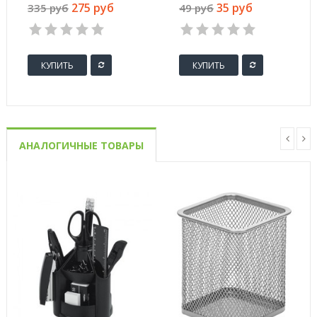
радуга 400 л
синяя (толщина
275 руб
35 руб
335 руб
49 руб
линии 0.7 мм)
КУПИТЬ
КУПИТЬ
АНАЛОГИЧНЫЕ ТОВАРЫ