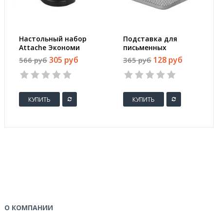
Настольный набор
Подставка для
Attache Экономи
письменных
черный 14
принадлежностей
305 руб
128 руб
566 руб
365 руб
предметов
Attache
вращающийся
(квадратная,
80х80х98 мм,
металлическая
КУПИТЬ
КУПИТЬ
сетка, серебро)
О КОМПАНИИ