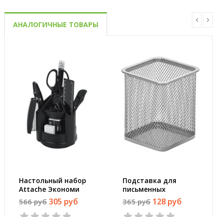
АНАЛОГИЧНЫЕ ТОВАРЫ
Настольный набор
Подставка для
Attache Экономи
письменных
черный 14
принадлежностей
305 руб
128 руб
566 руб
365 руб
предметов
Attache
вращающийся
(квадратная,