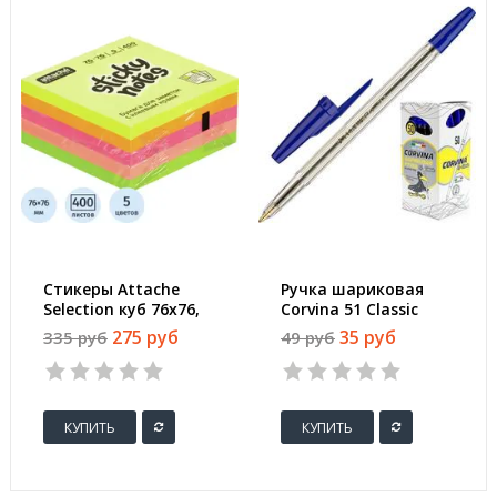
Стикеры Attache
Ручка шариковая
Selection куб 76х76,
Corvina 51 Classic
радуга 400 л
синяя (толщина
275 руб
35 руб
335 руб
49 руб
линии 0.7 мм)
КУПИТЬ
КУПИТЬ