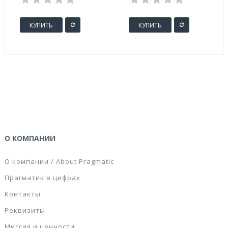
80х80х98 мм,
металлическая
КУПИТЬ
КУПИТЬ
сетка, серебро)
О КОМПАНИИ
О компании / About Pragmatic
Прагматик в цифрах
Контакты
Реквизиты
Миссия и ценности