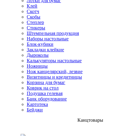
Лотки для бумаг
Клей
Скотч
Скобы
Степлер
Стикеры
Штемпельная продукция
Наборы настольные
Блок-кубики
Закладки клейкие
Дыроколы
Калькуляторы настольные
Ножницы
Нож канцелярский, лезвие
Визитницы и кредитницы
Корзина для бумаг
Коврик на стол
Подушка гелевая
Банк оборудование
Картотека
Бейджи
Канцтовары