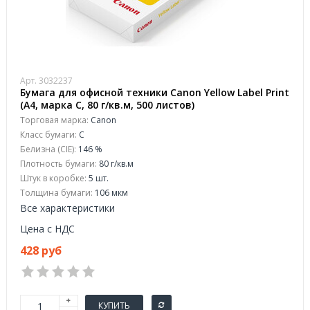
Арт. 3032237
Бумага для офисной техники Canon Yellow Label Print
(А4, марка C, 80 г/кв.м, 500 листов)
Торговая марка:
Canon
Класс бумаги:
C
Белизна (CIE):
146 %
Плотность бумаги:
80 г/кв.м
Штук в коробке:
5 шт.
Толщина бумаги:
106 мкм
Все характеристики
Цена с НДС
428 руб
КУПИТЬ