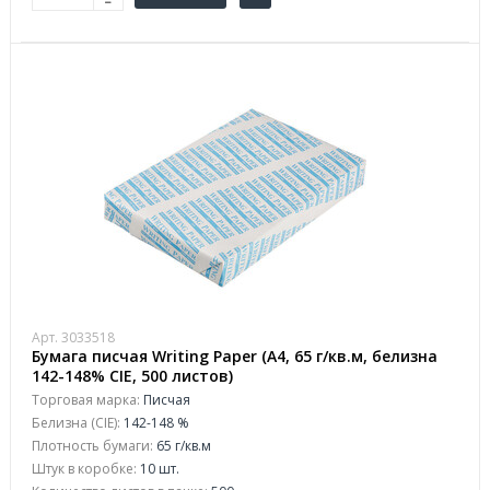
Арт. 3033518
Бумага писчая Writing Paper (А4, 65 г/кв.м, белизна
142-148% CIE, 500 листов)
Торговая марка:
Писчая
Белизна (CIE):
142-148 %
Плотность бумаги:
65 г/кв.м
Штук в коробке:
10 шт.