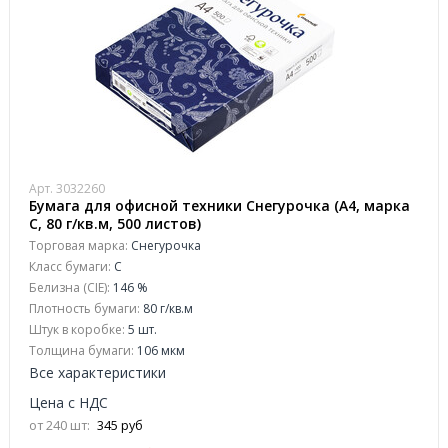
Арт. 3032260
Бумага для офисной техники Снегурочка (А4, марка
C, 80 г/кв.м, 500 листов)
Торговая марка:
Снегурочка
Класс бумаги:
C
Белизна (CIE):
146 %
Плотность бумаги:
80 г/кв.м
Штук в коробке:
5 шт.
Толщина бумаги:
106 мкм
Все характеристики
Цена с НДС
от 240 шт:
345 руб