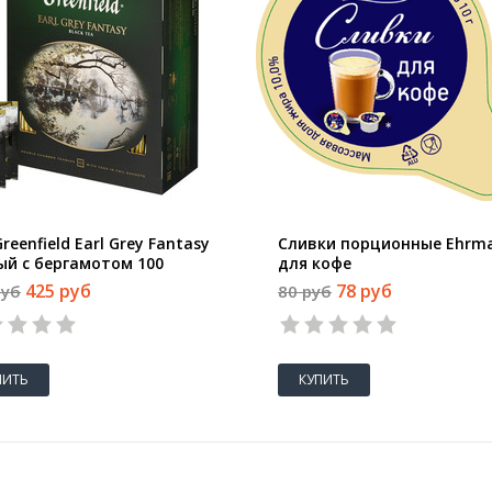
reenfield Earl Grey Fantasy
Сливки порционные Ehrm
ый с бергамотом 100
для кофе
тиков
ультрапастеризованные 
425 руб
78 руб
руб
80 руб
10гx10шт/уп
ПИТЬ
КУПИТЬ