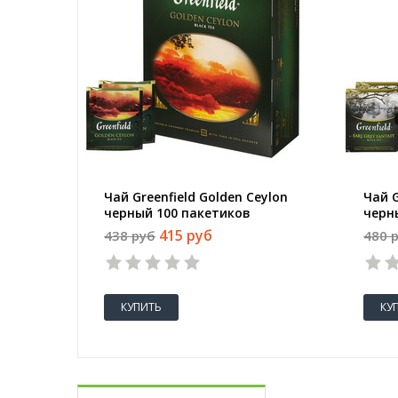
Чай Greenfield Golden Ceylon
Чай G
черный 100 пакетиков
черн
паке
415 руб
438 руб
480 
КУПИТЬ
КУ