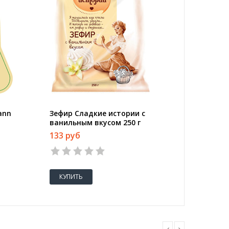
ann
Зефир Сладкие истории с
Ножницы
ванильным вкусом 250 г
пласти
10%
прорез
133 руб
250 руб
анатом
бирюзов
КУПИТЬ
КУПИТ