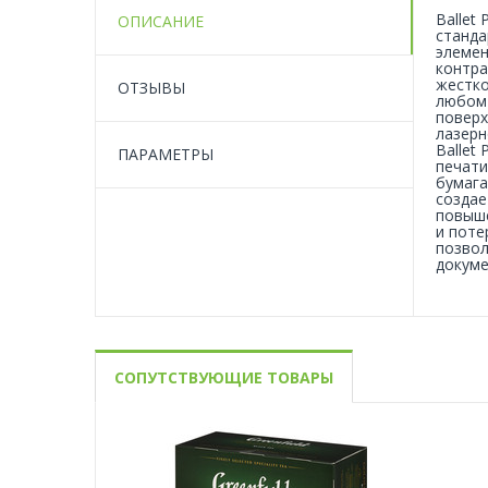
Ballet
ОПИСАНИЕ
станда
элемен
контра
жестко
ОТЗЫВЫ
любом 
поверх
лазерн
Ballet
ПАРАМЕТРЫ
печати
бумага
создае
повыше
и поте
позвол
докуме
СОПУТСТВУЮЩИЕ ТОВАРЫ