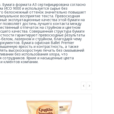
ов. Бумага формата А3 сертифицирована согласно
а ИСО 9000 и используется сырье без
а его белоснежный оттенок значительно повышает
визуальное восприятие текста. Превосходная
нные эксплуатационные качества этой бумаги на
er позволяет достичь лучшего контакта между
чественный отпечаток на струйном и цветном
сшего качества. Совершенная структура бумаги
жесткости гарантируют превосходные результаты
-белом, лазерном и струйном, благодаря чему
окументов. Бумага офисная Ballet Premier
вышенную яркость и контрастность, а также
лять высокоскоростную печать без смазываний
ливании без использования хлора, что
я сотрудников. Яркие и насыщенные цвета
 и клиентов компании.