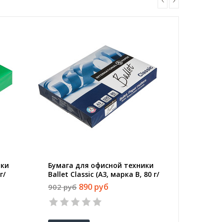
ики
Бумага для офисной техники
Бумага 
г/
Ballet Classic (А3, марка B, 80 г/
(A3, 60-
кв.м, 500 листов)
148% CIE
890 руб
902 руб
1229 ру