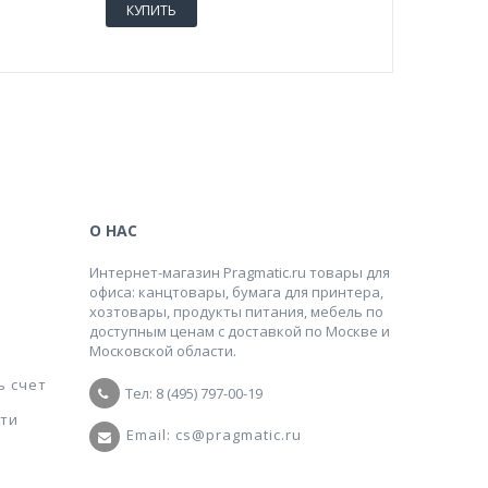
КУПИТЬ
КУПИТ
О НАС
Интернет-магазин Pragmatic.ru товары для
офиса: канцтовары, бумага для принтера,
хозтовары, продукты питания, мебель по
доступным ценам с доставкой по Москве и
Московской области.
ь счет
Тел: 8 (495) 797-00-19
ти
Email: cs@pragmatic.ru