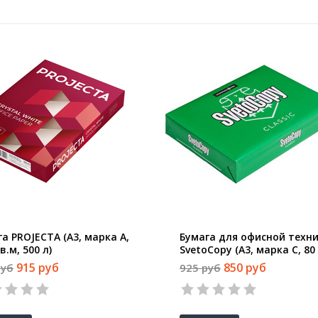
а PROJECTA (А3, марка А,
Бумага для офисной техн
кв.м, 500 л)
SvetoCopy (А3, марка C, 80 
кв.м, 500 листов)
915 руб
850 руб
руб
925 руб