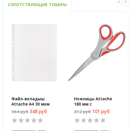
СОПУТСТВУЮЩИЕ ТОВАРЫ
Файл-вкладыш
Ножницы Attache
Attache А4 30 мкм
180 мм с
прозрачный гладкий
пластиковыми
348 руб
101 руб
364 руб
312 руб
100 штук в упаковке
прорезиненными
анатомическими
ручками