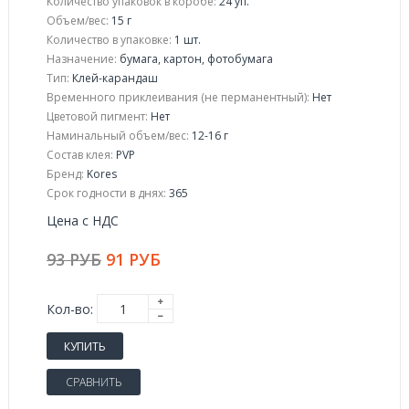
Количество упаковок в коробе:
24 уп.
Объем/вес:
15 г
Количество в упаковке:
1 шт.
Назначение:
бумага, картон, фотобумага
Тип:
Клей-карандаш
Временного приклеивания (не перманентный):
Нет
Цветовой пигмент:
Нет
Наминальный объем/вес:
12-16 г
Состав клея:
PVP
Бренд:
Kores
Срок годности в днях:
365
Цена с НДС
93 РУБ
91 РУБ
Кол-во:
КУПИТЬ
СРАВНИТЬ