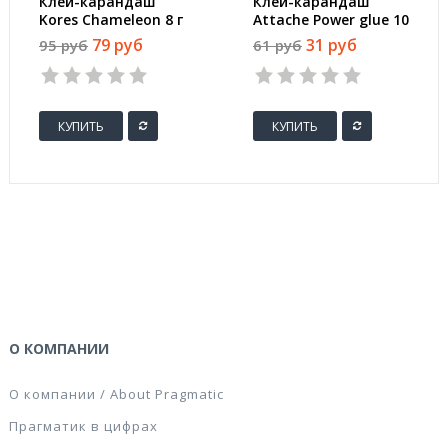
Клей-карандаш
Клей-карандаш
Kores Chameleon 8 г
Attache Power glue 10
цветной
г
79 руб
31 руб
95 руб
61 руб
(исчезающий цвет)
КУПИТЬ
КУПИТЬ
О КОМПАНИИ
О компании / About Pragmatic
Прагматик в цифрах