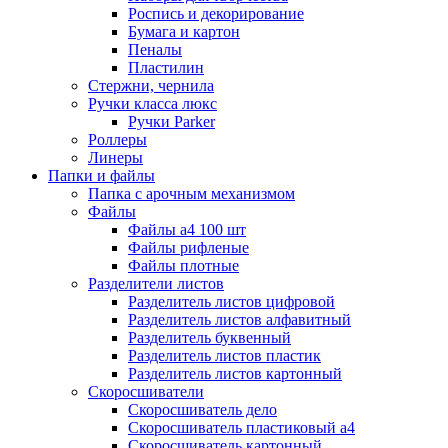
Роспись и декорирование
Бумага и картон
Пеналы
Пластилин
Стержни, чернила
Ручки класса люкс
Ручки Parker
Роллеры
Линеры
Папки и файлы
Папка с арочным механизмом
Файлы
Файлы а4 100 шт
Файлы рифленые
Файлы плотные
Разделители листов
Разделитель листов цифровой
Разделитель листов алфавитный
Разделитель буквенный
Разделитель листов пластик
Разделитель листов картонный
Скоросшиватели
Скоросшиватель дело
Скоросшиватель пластиковый а4
Скоросшиватель картонный