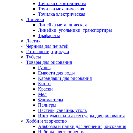
Точилка с контейнером
Точилка механическая
Точилка электрическая
Линейка
Линейка металлическая
Линейки, угольники, транспортиры
Трафареты
Ластик
Чернила для печатей
Готовальни, циркули
Тубусы
Товары для рисования
Гуашь
Емкости для воды
Карандаши для рисования
Кисти
Краски
Мел
Фломастеры
Палитры
Пастель, сангина, уголь
Инструменты и аксессуары для рисования
Хобби и творчество
Альбомы и папки для черчения, рисования
Наборы для творчества