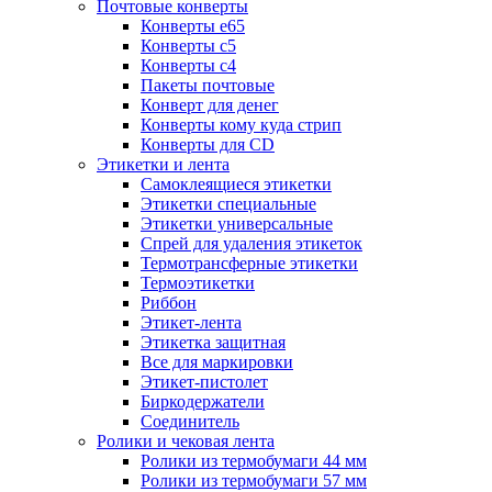
Почтовые конверты
Конверты е65
Конверты с5
Конверты с4
Пакеты почтовые
Конверт для денег
Конверты кому куда стрип
Конверты для CD
Этикетки и лента
Самоклеящиеся этикетки
Этикетки специальные
Этикетки универсальные
Спрей для удаления этикеток
Термотрансферные этикетки
Термоэтикетки
Риббон
Этикет-лента
Этикетка защитная
Все для маркировки
Этикет-пистолет
Биркодержатели
Соединитель
Ролики и чековая лента
Ролики из термобумаги 44 мм
Ролики из термобумаги 57 мм