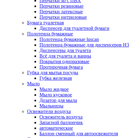
Перчатки хб с ПВХ
Перчатки резиновые
Перчатки латексные
Перчатки нитриловые
Бумага туалетная
Диспенсер для туалетной бумаги
Полотенца бумажные
Полотенца бумажные luscan
Полотенца бумажные для диспенсеров H3
Диспенсеры для туалета
Всё для туалета и ванны
Покрытия одноразовые
Протирочная бумага
Губка для мытья посуды
Губка железная
Мыло
Мыло жидкое
Мыло кусковое
Дозатор для мыла
Мыльницы
Освежители воздуха
Освежитель воздуха
Запасной баллончик
автоматические
Баллон сменный для автоосвежителя