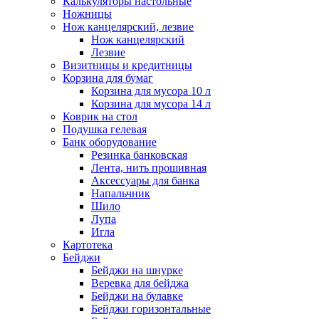
Калькуляторы настольные
Ножницы
Нож канцелярский, лезвие
Нож канцелярский
Лезвие
Визитницы и кредитницы
Корзина для бумаг
Корзина для мусора 10 л
Корзина для мусора 14 л
Коврик на стол
Подушка гелевая
Банк оборудование
Резинка банковская
Лента, нить прошивная
Аксессуары для банка
Напальчник
Шило
Лупа
Игла
Картотека
Бейджи
Бейджи на шнурке
Веревка для бейджа
Бейджи на булавке
Бейджи горизонтальные