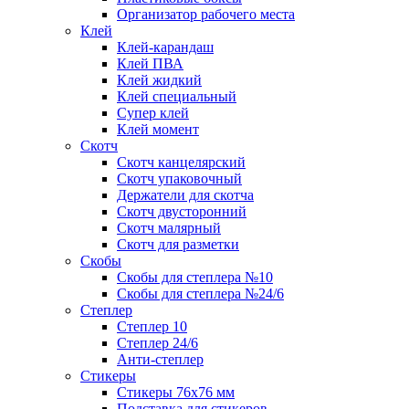
Организатор рабочего места
Клей
Клей-карандаш
Клей ПВА
Клей жидкий
Клей специальный
Супер клей
Клей момент
Скотч
Скотч канцелярский
Скотч упаковочный
Держатели для скотча
Скотч двусторонний
Скотч малярный
Скотч для разметки
Скобы
Скобы для степлера №10
Скобы для степлера №24/6
Степлер
Степлер 10
Степлер 24/6
Анти-степлер
Стикеры
Стикеры 76x76 мм
Подставка для стикеров