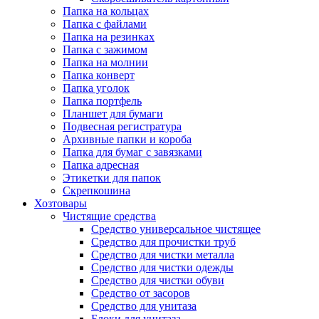
Папка на кольцах
Папка с файлами
Папка на резинках
Папка с зажимом
Папка на молнии
Папка конверт
Папка уголок
Папка портфель
Планшет для бумаги
Подвесная регистратура
Архивные папки и короба
Папка для бумаг с завязками
Папка адресная
Этикетки для папок
Скрепкошина
Хозтовары
Чистящие средства
Средство универсальное чистящее
Средство для прочистки труб
Средство для чистки металла
Средство для чистки одежды
Средство для чистки обуви
Средство от засоров
Средство для унитаза
Блоки для унитаза