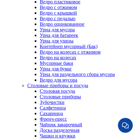
Ведро пластиковое
Ведро с отжимом
Ведро с крышкой
Ведро с педалью
Ведро оцинкованное
Урна для мусора
Урна для батареек
Урна для улицы
Контейнер мусорный (Бак)
Ведро на колесах с отжимом
Ведро на колесах
Мусорные баки
Урна для бумаг
Урна для раздельного сбора мусора
Ведро для мусора
Столовые приборы и посуда
Столовая посуда
Столовые приборы
Зубочистки
Салфетница
Сахарница
Френч-пресс
Чайник заварочный
Доска разделочная
Чашки и кружки