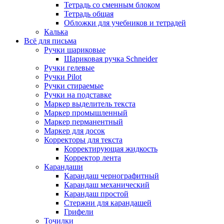
Тетрадь со сменным блоком
Тетрадь общая
Обложки для учебников и тетрадей
Калька
Всё для письма
Ручки шариковые
Шариковая ручка Schneider
Ручки гелевые
Ручки Pilot
Ручки стираемые
Ручки на подставке
Маркер выделитель текста
Маркер промышленный
Маркер перманентный
Маркер для досок
Корректоры для текста
Корректирующая жидкость
Корректор лента
Карандаши
Карандаш чернографитный
Карандаш механический
Карандаш простой
Стержни для карандашей
Грифели
Точилки