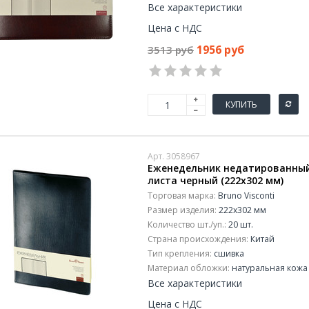
Все характеристики
Цена с НДС
1956 руб
3513 руб
КУПИТЬ
Арт. 3058967
Еженедельник недатированный B
листа черный (222x302 мм)
Торговая марка:
Bruno Visconti
Размер изделия:
222x302 мм
Количество шт./уп.:
20 шт.
Страна происхождения:
Китай
Тип крепления:
сшивка
Материал обложки:
натуральная кожа
Все характеристики
Цена с НДС