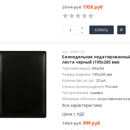
1956 руб
2594 руб
КУПИТЬ
Арт. 3060124
Еженедельник недатированный 
листа черный (195x265 мм)
Торговая марка:
Attache
Размер изделия:
195x265 мм
Количество шт./уп.:
20 шт.
Страна происхождения:
Россия
Тип крепления:
сшивка
Материал обложки:
искусственная ко
Все характеристики
Цена с НДС
999 руб
1863 руб