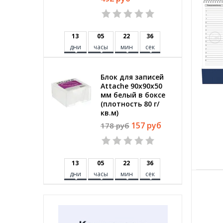
1
3
0
5
2
2
3
5
дни
часы
мин
сек
Блок для записей
Attache 90x90x50
мм белый в боксе
(плотность 80 г/
кв.м)
157 руб
178 руб
1
3
0
5
2
2
3
5
дни
часы
мин
сек