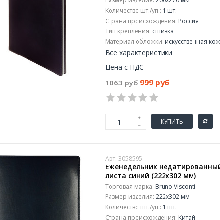
Размер изделия:
200x270 мм
Количество шт./уп.:
1 шт.
Страна происхождения:
Россия
Тип крепления:
сшивка
Материал обложки:
искусственная ко
Все характеристики
Цена с НДС
999 руб
1863 руб
КУПИТЬ
Арт. 3058595
Еженедельник недатированный B
листа синий (222х302 мм)
Торговая марка:
Bruno Visconti
Размер изделия:
222x302 мм
Количество шт./уп.:
1 шт.
Страна происхождения:
Китай