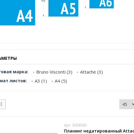
АМЕТРЫ
говая марка:
Bruno Visconti (3)
Attache (3)
мат листов:
А3 (1)
А4 (5)
Арт. 3058583
Планинг недатированный Attach