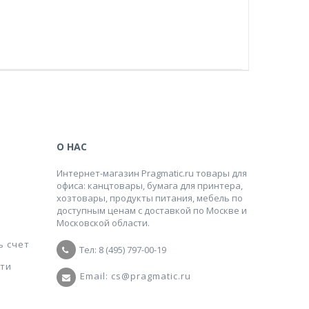
О НАС
Интернет-магазин Pragmatic.ru товары для
офиса: канцтовары, бумага для принтера,
хозтовары, продукты питания, мебель по
доступным ценам с доставкой по Москве и
Московской области.
ь счет
Тел: 8 (495) 797-00-19
ти
Email: cs@pragmatic.ru