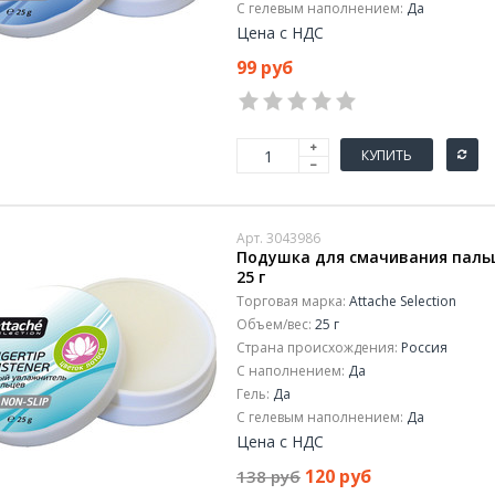
С гелевым наполнением:
Да
Цена с НДС
99 руб
КУПИТЬ
Арт. 3043986
Подушка для смачивания пальце
25 г
Торговая марка:
Attache Selection
Объем/вес:
25 г
Страна происхождения:
Россия
С наполнением:
Да
Гель:
Да
С гелевым наполнением:
Да
Цена с НДС
120 руб
138 руб