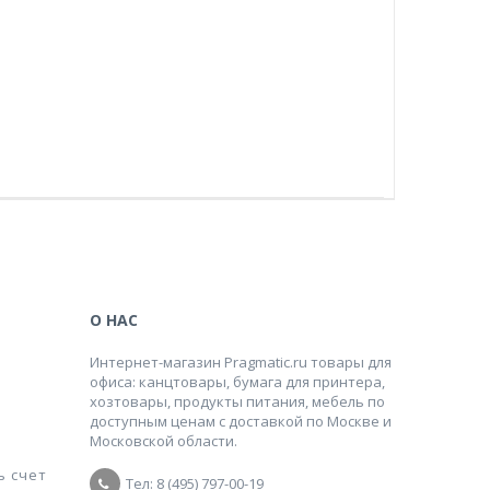
О НАС
Интернет-магазин Pragmatic.ru товары для
офиса: канцтовары, бумага для принтера,
хозтовары, продукты питания, мебель по
доступным ценам с доставкой по Москве и
Московской области.
ь счет
Тел: 8 (495) 797-00-19