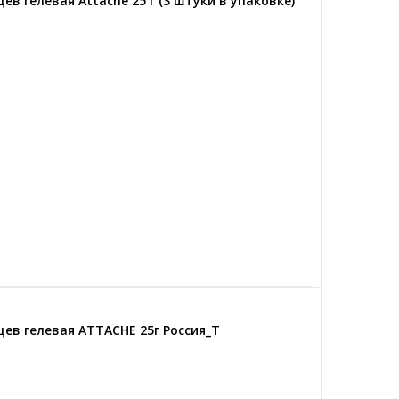
в гелевая Attache 25 г (3 штуки в упаковке)
ев гелевая ATTACHE 25г Россия_Т