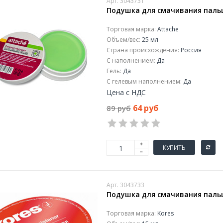
Арт. 3043731
Подушка для смачивания пальц
Торговая марка:
Attache
Объем/вес:
25 мл
Страна происхождения:
Россия
С наполнением:
Да
Гель:
Да
С гелевым наполнением:
Да
Цена с НДС
64 руб
89 руб
КУПИТЬ
Арт. 3043733
Подушка для смачивания пальц
Торговая марка:
Kores