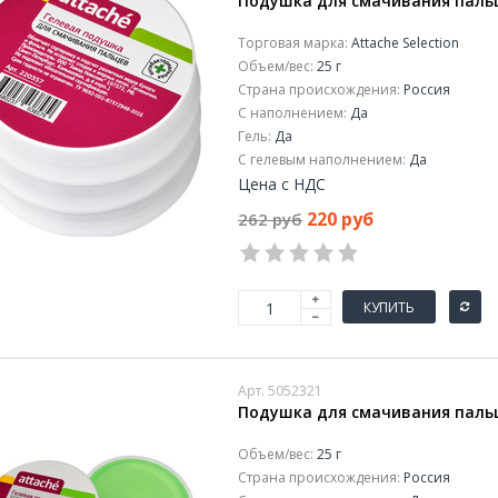
Подушка для смачивания пальце
Торговая марка:
Attache Selection
Объем/вес:
25 г
Страна происхождения:
Россия
С наполнением:
Да
Гель:
Да
С гелевым наполнением:
Да
Цена с НДС
220 руб
262 руб
КУПИТЬ
Арт. 5052321
Подушка для смачивания пальц
Объем/вес:
25 г
Страна происхождения:
Россия