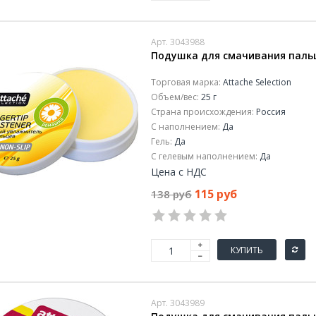
Арт. 3043988
Подушка для смачивания пальце
Торговая марка:
Attache Selection
Объем/вес:
25 г
Страна происхождения:
Россия
С наполнением:
Да
Гель:
Да
С гелевым наполнением:
Да
Цена с НДС
115 руб
138 руб
КУПИТЬ
Арт. 3043989