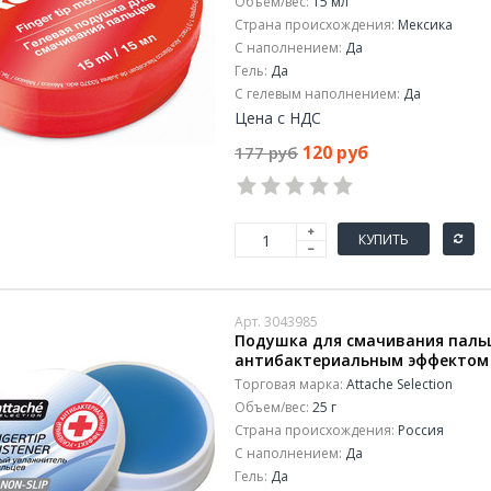
Объем/вес:
15 мл
Страна происхождения:
Мексика
С наполнением:
Да
Гель:
Да
С гелевым наполнением:
Да
Цена с НДС
120 руб
177 руб
КУПИТЬ
Арт. 3043985
Подушка для смачивания пальце
антибактериальным эффектом 
Торговая марка:
Attache Selection
Объем/вес:
25 г
Страна происхождения:
Россия
С наполнением:
Да
Гель:
Да