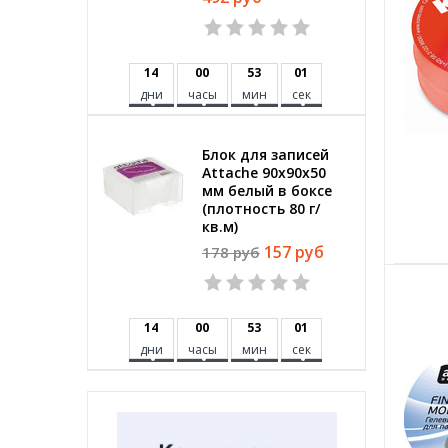
1
4
0
0
5
3
0
0
дни
часы
мин
сек
Блок для записей
Attache 90x90x50
мм белый в боксе
(плотность 80 г/
кв.м)
157 руб
178 руб
1
4
0
0
5
3
0
0
дни
часы
мин
сек