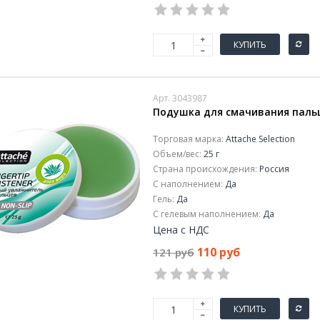
КУПИТЬ
Арт. 3043987
Подушка для смачивания пальцев
Торговая марка:
Attache Selection
Объем/вес:
25 г
Страна происхождения:
Россия
С наполнением:
Да
Гель:
Да
С гелевым наполнением:
Да
Цена с НДС
110 руб
121 руб
КУПИТЬ