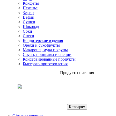
Конфеты
Печенье
Зефир
Вафли
Сушки
Шоколад
Соки
Снеки
Кондитерские изделия
Орехи и сухофрукты
Макароны, мука и крупы
Соусы, приправы и специи
Консервированные продукты
Быстрого приготовления
Продукты питания
К товарам
Офисная техника