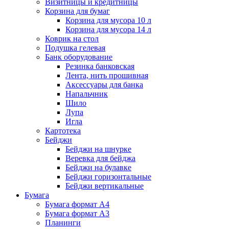
Визитницы и кредитницы
Корзина для бумаг
Корзина для мусора 10 л
Корзина для мусора 14 л
Коврик на стол
Подушка гелевая
Банк оборудование
Резинка банковская
Лента, нить прошивная
Аксессуары для банка
Напальчник
Шило
Лупа
Игла
Картотека
Бейджи
Бейджи на шнурке
Веревка для бейджа
Бейджи на булавке
Бейджи горизонтальные
Бейджи вертикальные
Бумага
Бумага формат А4
Бумага формат А3
Планинги