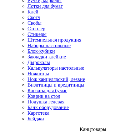
Ручки, маркеры
Лотки для бумаг
Клей
Скотч
Скобы
Степлер
Стикеры
Штемпельная продукция
Наборы настольные
Блок-кубики
Закладки клейкие
Дыроколы
Калькуляторы настольные
Ножницы
Нож канцелярский, лезвие
Визитницы и кредитницы
Корзина для бумаг
Коврик на стол
Подушка гелевая
Банк оборудование
Картотека
Бейджи
Канцтовары