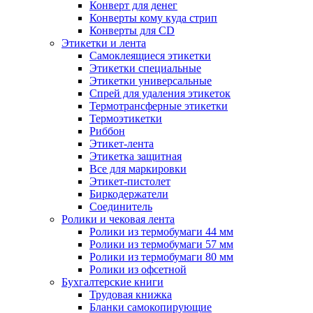
Конверт для денег
Конверты кому куда стрип
Конверты для CD
Этикетки и лента
Самоклеящиеся этикетки
Этикетки специальные
Этикетки универсальные
Спрей для удаления этикеток
Термотрансферные этикетки
Термоэтикетки
Риббон
Этикет-лента
Этикетка защитная
Все для маркировки
Этикет-пистолет
Биркодержатели
Соединитель
Ролики и чековая лента
Ролики из термобумаги 44 мм
Ролики из термобумаги 57 мм
Ролики из термобумаги 80 мм
Ролики из офсетной
Бухгалтерские книги
Трудовая книжка
Бланки самокопирующие