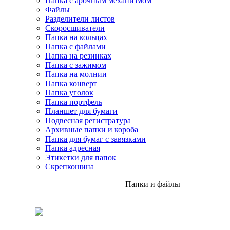
Папка с арочным механизмом
Файлы
Разделители листов
Скоросшиватели
Папка на кольцах
Папка с файлами
Папка на резинках
Папка с зажимом
Папка на молнии
Папка конверт
Папка уголок
Папка портфель
Планшет для бумаги
Подвесная регистратура
Архивные папки и короба
Папка для бумаг с завязками
Папка адресная
Этикетки для папок
Скрепкошина
Папки и файлы