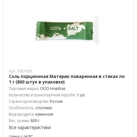
Арт. 3061806
Соль порционная Материк поваренная в стиках по
1 г (800 штук в упаковке)
Торговая марка:
ООО НовУпак
Количество в транспортном коробе:
1 шт.
Страна производства:
Россия
Особенность:
столовая
Вид продукта:
каменная
Вес, грамм:
800 г
Все характеристики
Цена с НДС