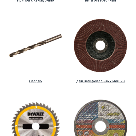
Припой с канифолью
Бита отверточная
Сверло
для шлифовальных машин