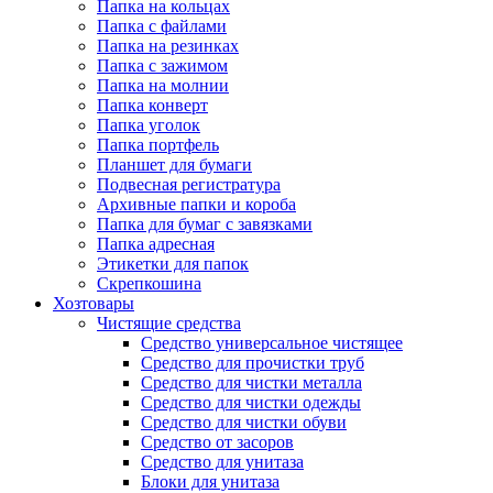
Папка на кольцах
Папка с файлами
Папка на резинках
Папка с зажимом
Папка на молнии
Папка конверт
Папка уголок
Папка портфель
Планшет для бумаги
Подвесная регистратура
Архивные папки и короба
Папка для бумаг с завязками
Папка адресная
Этикетки для папок
Скрепкошина
Хозтовары
Чистящие средства
Средство универсальное чистящее
Средство для прочистки труб
Средство для чистки металла
Средство для чистки одежды
Средство для чистки обуви
Средство от засоров
Средство для унитаза
Блоки для унитаза