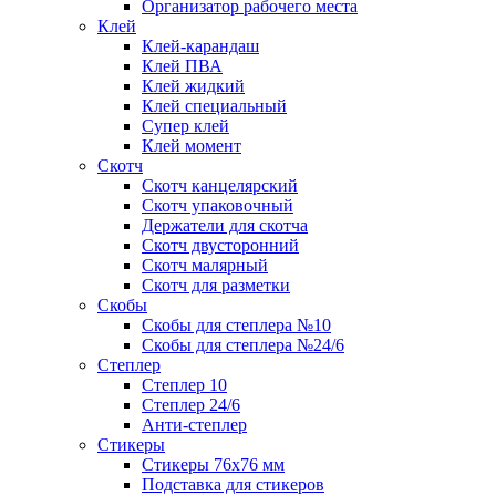
Организатор рабочего места
Клей
Клей-карандаш
Клей ПВА
Клей жидкий
Клей специальный
Супер клей
Клей момент
Скотч
Скотч канцелярский
Скотч упаковочный
Держатели для скотча
Скотч двусторонний
Скотч малярный
Скотч для разметки
Скобы
Скобы для степлера №10
Скобы для степлера №24/6
Степлер
Степлер 10
Степлер 24/6
Анти-степлер
Стикеры
Стикеры 76x76 мм
Подставка для стикеров