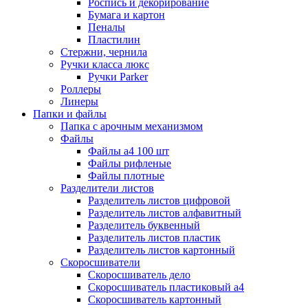
Роспись и декорирование
Бумага и картон
Пеналы
Пластилин
Стержни, чернила
Ручки класса люкс
Ручки Parker
Роллеры
Линеры
Папки и файлы
Папка с арочным механизмом
Файлы
Файлы а4 100 шт
Файлы рифленые
Файлы плотные
Разделители листов
Разделитель листов цифровой
Разделитель листов алфавитный
Разделитель буквенный
Разделитель листов пластик
Разделитель листов картонный
Скоросшиватели
Скоросшиватель дело
Скоросшиватель пластиковый а4
Скоросшиватель картонный