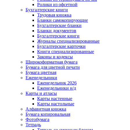
Ролики из офсетной
Бухгалтерские книги
Трудовая книжка
Бланки самокопирующие
Бухгалтерские бланки
Бланки документов
Бухгалтерские книги
Журналы специализированные
Бухгалтерские карточки
Книги специализированные
Законы и кодексы
Широкоформатная бумага
Бумага для цветной печати
Бумага цветная
Еженедельники
Еженедельник 2026
Еженедельники н/д
Карты и атласы
Карты настенные
Карты настольные
Алфавитная книжка
Бумага копировальная
Фотобумага
Тетрадь
Тетрадь со сменным блоком