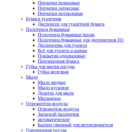
Перчатки резиновые
Перчатки латексные
Перчатки нитриловые
Бумага туалетная
Диспенсер для туалетной бумаги
Полотенца бумажные
Полотенца бумажные luscan
Полотенца бумажные для диспенсеров H3
Диспенсеры для туалета
Всё для туалета и ванны
Покрытия одноразовые
Протирочная бумага
Губка для мытья посуды
Губка железная
Мыло
Мыло жидкое
Мыло кусковое
Дозатор для мыла
Мыльницы
Освежители воздуха
Освежитель воздуха
Запасной баллончик
автоматические
Баллон сменный для автоосвежителя
Одноразовая посуда