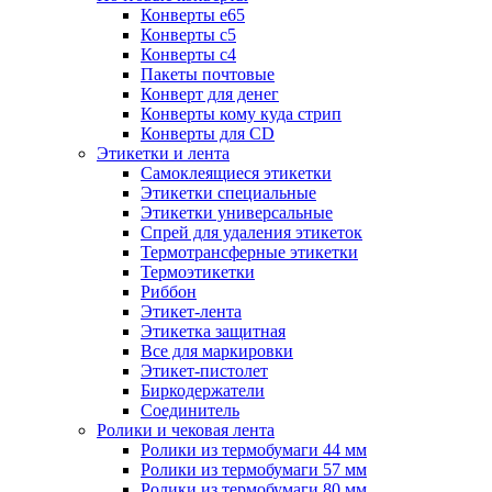
Конверты е65
Конверты с5
Конверты с4
Пакеты почтовые
Конверт для денег
Конверты кому куда стрип
Конверты для CD
Этикетки и лента
Самоклеящиеся этикетки
Этикетки специальные
Этикетки универсальные
Спрей для удаления этикеток
Термотрансферные этикетки
Термоэтикетки
Риббон
Этикет-лента
Этикетка защитная
Все для маркировки
Этикет-пистолет
Биркодержатели
Соединитель
Ролики и чековая лента
Ролики из термобумаги 44 мм
Ролики из термобумаги 57 мм
Ролики из термобумаги 80 мм