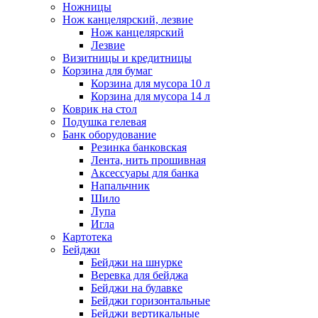
Ножницы
Нож канцелярский, лезвие
Нож канцелярский
Лезвие
Визитницы и кредитницы
Корзина для бумаг
Корзина для мусора 10 л
Корзина для мусора 14 л
Коврик на стол
Подушка гелевая
Банк оборудование
Резинка банковская
Лента, нить прошивная
Аксессуары для банка
Напальчник
Шило
Лупа
Игла
Картотека
Бейджи
Бейджи на шнурке
Веревка для бейджа
Бейджи на булавке
Бейджи горизонтальные
Бейджи вертикальные