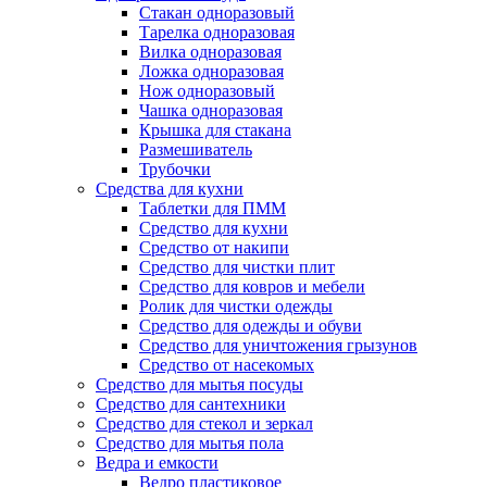
Стакан одноразовый
Тарелка одноразовая
Вилка одноразовая
Ложка одноразовая
Нож одноразовый
Чашка одноразовая
Крышка для стакана
Размешиватель
Трубочки
Средства для кухни
Таблетки для ПММ
Средство для кухни
Средство от накипи
Средство для чистки плит
Средство для ковров и мебели
Ролик для чистки одежды
Средство для одежды и обуви
Средство для уничтожения грызунов
Средство от насекомых
Средство для мытья посуды
Средство для сантехники
Средство для стекол и зеркал
Средство для мытья пола
Ведра и емкости
Ведро пластиковое