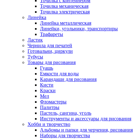
Точилка с контейнером
Точилка механическая
Точилка электрическая
Линейка
Линейка металлическая
Линейки, угольники, транспортиры
Трафареты
Ластик
Чернила для печатей
Готовальни, циркули
Тубусы
Товары для рисования
Гуашь
Емкости для воды
Карандаши для рисования
Кисти
Краски
Мел
Фломастеры
Палитры
Пастель, сангина, уголь
Инструменты и аксессуары для рисования
Хобби и творчество
Альбомы и папки для черчения, рисования
Наборы для творчества