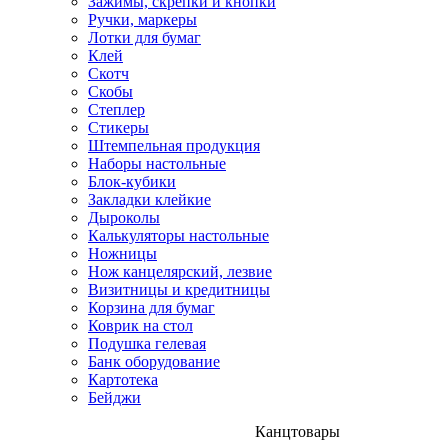
Зажимы, скрепки и кнопки
Ручки, маркеры
Лотки для бумаг
Клей
Скотч
Скобы
Степлер
Стикеры
Штемпельная продукция
Наборы настольные
Блок-кубики
Закладки клейкие
Дыроколы
Калькуляторы настольные
Ножницы
Нож канцелярский, лезвие
Визитницы и кредитницы
Корзина для бумаг
Коврик на стол
Подушка гелевая
Банк оборудование
Картотека
Бейджи
Канцтовары