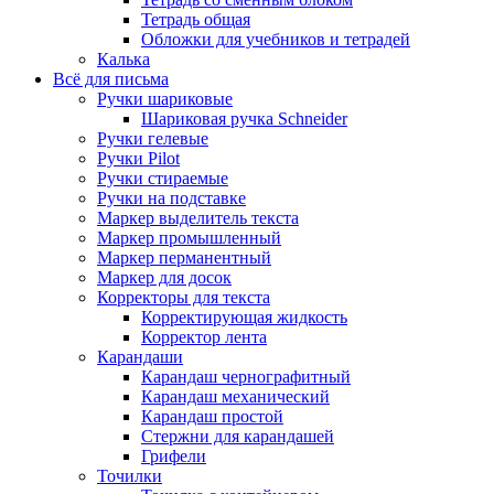
Тетрадь общая
Обложки для учебников и тетрадей
Калька
Всё для письма
Ручки шариковые
Шариковая ручка Schneider
Ручки гелевые
Ручки Pilot
Ручки стираемые
Ручки на подставке
Маркер выделитель текста
Маркер промышленный
Маркер перманентный
Маркер для досок
Корректоры для текста
Корректирующая жидкость
Корректор лента
Карандаши
Карандаш чернографитный
Карандаш механический
Карандаш простой
Стержни для карандашей
Грифели
Точилки