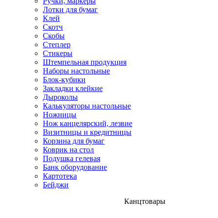
Ручки, маркеры
Лотки для бумаг
Клей
Скотч
Скобы
Степлер
Стикеры
Штемпельная продукция
Наборы настольные
Блок-кубики
Закладки клейкие
Дыроколы
Калькуляторы настольные
Ножницы
Нож канцелярский, лезвие
Визитницы и кредитницы
Корзина для бумаг
Коврик на стол
Подушка гелевая
Банк оборудование
Картотека
Бейджи
Канцтовары