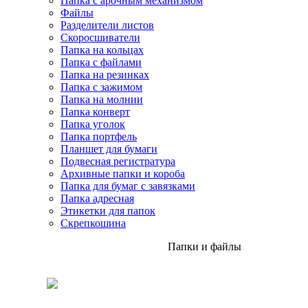
Папка с арочным механизмом
Файлы
Разделители листов
Скоросшиватели
Папка на кольцах
Папка с файлами
Папка на резинках
Папка с зажимом
Папка на молнии
Папка конверт
Папка уголок
Папка портфель
Планшет для бумаги
Подвесная регистратура
Архивные папки и короба
Папка для бумаг с завязками
Папка адресная
Этикетки для папок
Скрепкошина
Папки и файлы