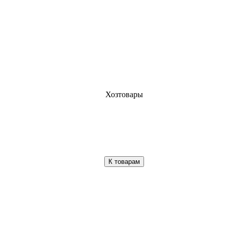
Хозтовары
К товарам