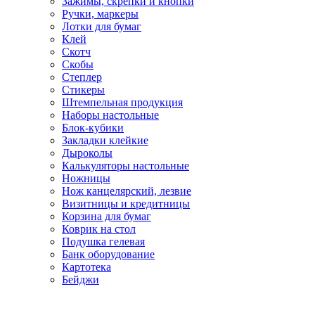
Зажимы, скрепки и кнопки
Ручки, маркеры
Лотки для бумаг
Клей
Скотч
Скобы
Степлер
Стикеры
Штемпельная продукция
Наборы настольные
Блок-кубики
Закладки клейкие
Дыроколы
Калькуляторы настольные
Ножницы
Нож канцелярский, лезвие
Визитницы и кредитницы
Корзина для бумаг
Коврик на стол
Подушка гелевая
Банк оборудование
Картотека
Бейджи