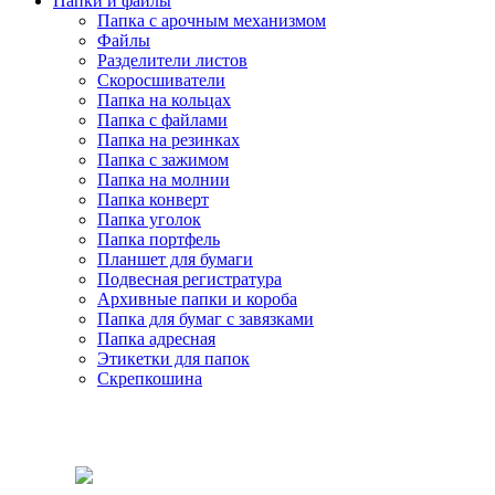
Папки и файлы
Папка с арочным механизмом
Файлы
Разделители листов
Скоросшиватели
Папка на кольцах
Папка с файлами
Папка на резинках
Папка с зажимом
Папка на молнии
Папка конверт
Папка уголок
Папка портфель
Планшет для бумаги
Подвесная регистратура
Архивные папки и короба
Папка для бумаг с завязками
Папка адресная
Этикетки для папок
Скрепкошина