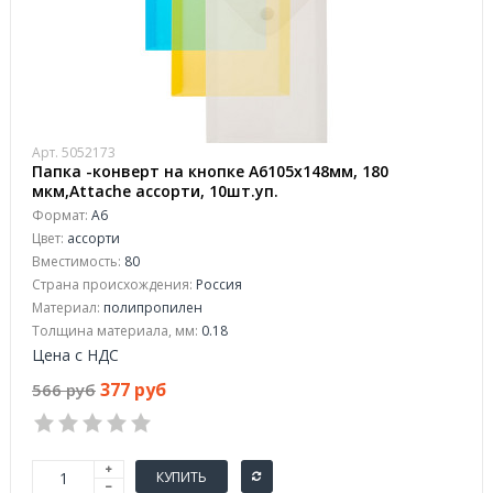
Арт. 5052173
Папка -конверт на кнопке А6105x148мм, 180
мкм,Attache ассорти, 10шт.уп.
Формат:
А6
Цвет:
ассорти
Вместимость:
80
Страна происхождения:
Россия
Материал:
полипропилен
Толщина материала, мм:
0.18
Цена с НДС
377 руб
566 руб
КУПИТЬ