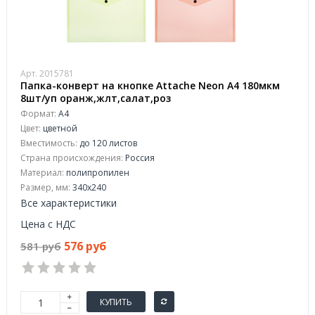
Арт. 2015781
Папка-конверт на кнопке Attache Neon А4 180мкм
8шт/уп оранж,жлт,салат,роз
Формат:
А4
Цвет:
цветной
Вместимость:
до 120 листов
Страна происхождения:
Россия
Материал:
полипропилен
Размер, мм:
340x240
Все характеристики
Цена с НДС
576 руб
581 руб
КУПИТЬ