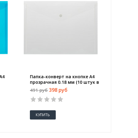
А4
Папка-конверт на кнопке А4
Папка-к
прозрачная 0.18 мм (10 штук в
молнии 
упаковке)
мм
398 руб
491 руб
61 руб
КУПИТЬ
КУПИТ