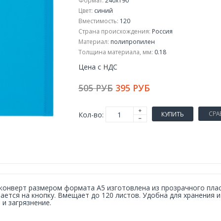
Формат:
240x190
Цвет:
синий
Вместимость:
120
Страна происхождения:
Россия
Материал:
полипропилен
Толщина материала, мм:
0.18
Цена с НДС
505 РУБ
395 РУБ
СРА
Кол-во:
КУПИТЬ
конверт размером формата А5 изготовлена из прозрачного плас
ается на кнопку. Вмещает до 120 листов. Удобна для хранения 
 и загрязнение.