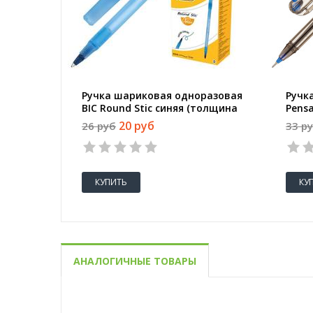
Ручка шариковая одноразовая
Ручк
BIC Round Stic синяя (толщина
Pens
линии 0.4 мм)
(тол
20 руб
26 руб
33 р
КУПИТЬ
КУ
АНАЛОГИЧНЫЕ ТОВАРЫ