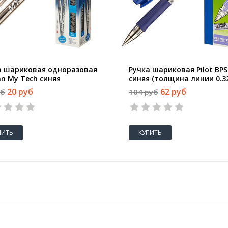
а шариковая одноразовая
Ручка шариковая Pilot BPS
an My Tech синяя
синяя (толщина линии 0.3
щина линии 0.7 мм)
20 руб
62 руб
уб
104 руб
ПИТЬ
КУПИТЬ