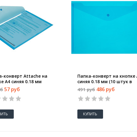
а-конверт Attache на
Папка-конверт на кнопке 
е А4 синяя 0.18 мм
синяя 0.18 мм (10 штук в
упаковке)
57 руб
486 руб
уб
491 руб
1
2
3
4
5
ПИТЬ
КУПИТЬ