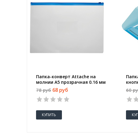
Папка-конверт Attache на
Папк
молнии А5 прозрачная 0.16 мм
кнопк
68 руб
78 руб
60 р
1
2
3
4
5
КУПИТЬ
КУ