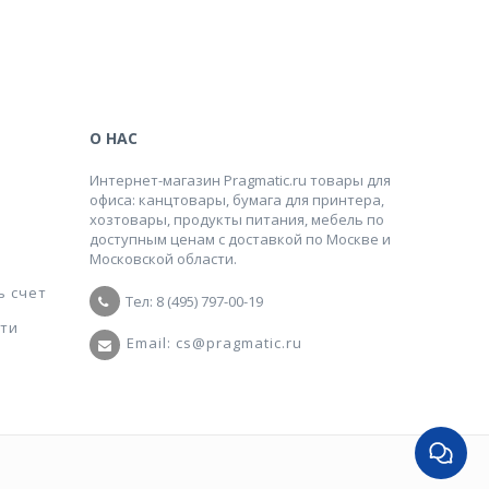
О НАС
Интернет-магазин Pragmatic.ru товары для
офиса: канцтовары, бумага для принтера,
хозтовары, продукты питания, мебель по
доступным ценам с доставкой по Москве и
Московской области.
ь счет
Тел: 8 (495) 797-00-19
ти
Email: cs@pragmatic.ru