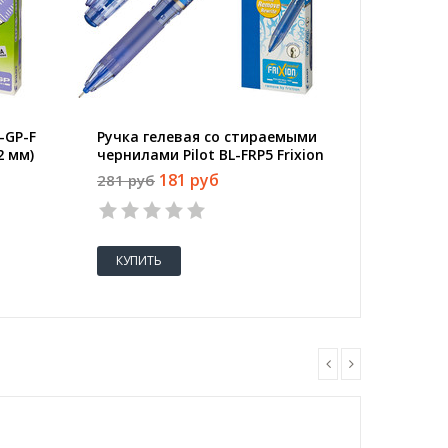
-GP-F
Ручка гелевая со стираемыми
Ручка г
2 мм)
чернилами Pilot BL-FRP5 Frixion
чернилам
Pro синяя (толщина линии 0.25
Pro чер
181 руб
281 руб
281 руб
мм)
0.25 мм)
КУПИТЬ
КУПИТ