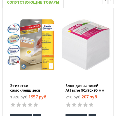
СОПУТСТВУЮЩИЕ ТОВАРЫ
Этикетки
Блок для записей
самоклеящиеся
Attache 90x90x90 мм
Avery Zweckform
белый (плотность
1957 руб
207 руб
1928 руб
210 руб
удаляемые белые
80-100 г/кв.м)
210x297 мм (1 штука
на листе А4, 25
листов, артикул