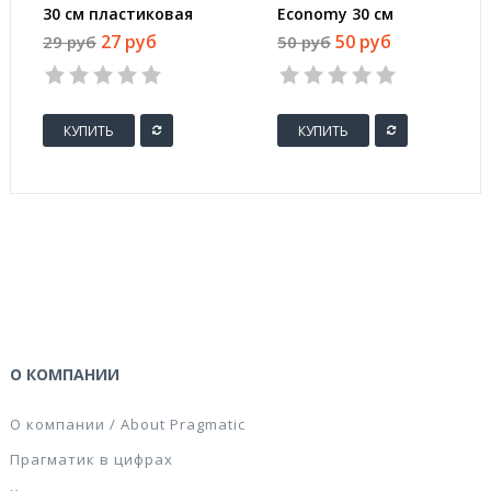
30 см пластиковая
Economy 30 см
прозрачная
пластиковая эконом
27 руб
50 руб
29 руб
50 руб
цвета (2 штуки в
упаковке)
КУПИТЬ
КУПИТЬ
О КОМПАНИИ
О компании / About Pragmatic
Прагматик в цифрах