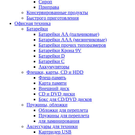
Сироп
Приправа
Консервированные продукты
Быстрого приготовления
Офисная техника
Батарейки
Батарейки АА (пальчиковые)
Батарейки ААА (мизинчиковые)
Батарейки прочих типоразмеров
Батарейки Крона 9V
Батарейки D
Батарейки С
Аккумуляторы
Флешки, карты, CD и HDD
Флеш-память
Карта памяти
Внешний диск
CD и DVD диски
Бокс для CD/DVD дисков
Пружины, обложки
Обложки для переплета
Пружины для переплета
для ламинирования
Аксессуары для техники
Картридер USB