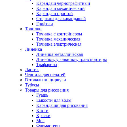
Карандаш чернографитный
Карандаш механический
Карандаш простой
Стержни для карандашей
Грифели
Точилки
Точилка с контейнером
Точилка механическая
Точилка электрическая
Линейка
Линейка металлическая
Линейки, угольники, транспортиры
Трафареты
Ластик
Чернила для печатей
Готовальни, циркули
Тубусы
Товары для рисования
Гуашь
Емкости для воды
Карандаши для рисования
Кисти
Краски
Мел
Фломастеры