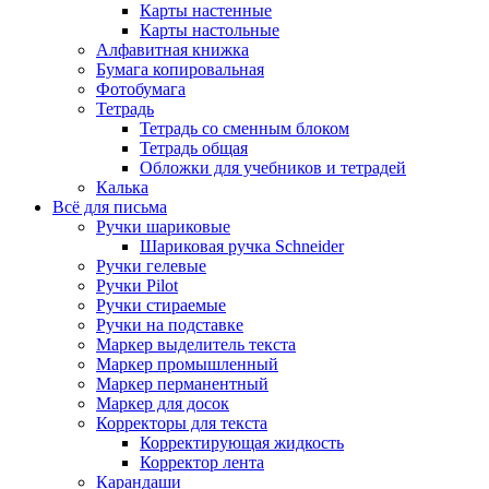
Карты настенные
Карты настольные
Алфавитная книжка
Бумага копировальная
Фотобумага
Тетрадь
Тетрадь со сменным блоком
Тетрадь общая
Обложки для учебников и тетрадей
Калька
Всё для письма
Ручки шариковые
Шариковая ручка Schneider
Ручки гелевые
Ручки Pilot
Ручки стираемые
Ручки на подставке
Маркер выделитель текста
Маркер промышленный
Маркер перманентный
Маркер для досок
Корректоры для текста
Корректирующая жидкость
Корректор лента
Карандаши