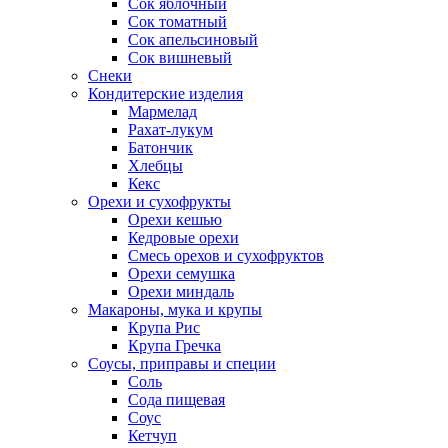
Сок яблочный
Сок томатный
Сок апельсиновый
Сок вишневый
Снеки
Кондитерские изделия
Мармелад
Рахат-лукум
Батончик
Хлебцы
Кекс
Орехи и сухофрукты
Орехи кешью
Кедровые орехи
Смесь орехов и сухофруктов
Орехи семушка
Орехи миндаль
Макароны, мука и крупы
Крупа Рис
Крупа Гречка
Соусы, приправы и специи
Соль
Сода пищевая
Соус
Кетчуп