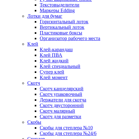
Текстовыделители
Маркеры Edding
Лотки для бумаг
Горизонтальный лоток
Вертикальный лоток
Пластиковые боксы
Организатор рабочего места
Клей
Клей-карандаш
Клей ПВА
Клей жидкий
Клей специальный
Супер клей
Клей момент
Скотч
Скотч канцелярский
Скотч упаковочный
Держатели для скотча
Скотч двусторонний
Скотч малярный
Скотч для разметки
Скобы
Скобы для степлера №10
Скобы для степлера №24/6
Степлер