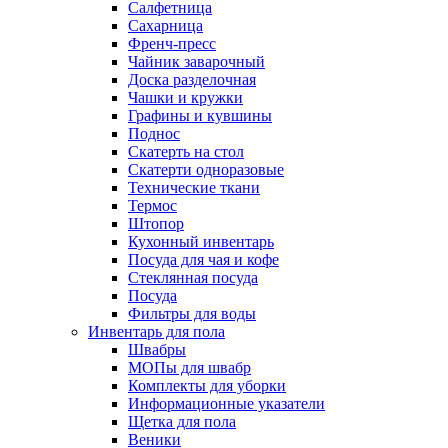
Салфетница
Сахарница
Френч-пресс
Чайник заварочный
Доска разделочная
Чашки и кружки
Графины и кувшины
Поднос
Скатерть на стол
Скатерти одноразовые
Технические ткани
Термос
Штопор
Кухонный инвентарь
Посуда для чая и кофе
Стеклянная посуда
Посуда
Фильтры для воды
Инвентарь для пола
Швабры
МОПы для швабр
Комплекты для уборки
Информационные указатели
Щетка для пола
Веники