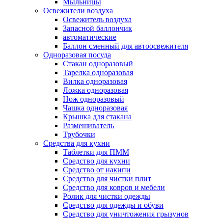
Мыльницы
Освежители воздуха
Освежитель воздуха
Запасной баллончик
автоматические
Баллон сменный для автоосвежителя
Одноразовая посуда
Стакан одноразовый
Тарелка одноразовая
Вилка одноразовая
Ложка одноразовая
Нож одноразовый
Чашка одноразовая
Крышка для стакана
Размешиватель
Трубочки
Средства для кухни
Таблетки для ПММ
Средство для кухни
Средство от накипи
Средство для чистки плит
Средство для ковров и мебели
Ролик для чистки одежды
Средство для одежды и обуви
Средство для уничтожения грызунов