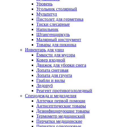
Уровень
Угольник столярный
Мультитул
Пистолет для герметика
Тиски слесарные
Напильник
Штангенциркуль
Малярный инструмент
Товары для пикника
Инвентарь для улиц
Ёмкости для мусора
Ковер входной
Движок для уборки снега
Лопата снеговая
Лопата для грунта
Грабли и вилы
Ледоруб
Реагент противогололедный
Спецодежда и медизделия
Аптечки первой помощи
Антисептические товары
Дезинфицирующие товары
Термометр медицинский
Перчатки медицинские
Перчатки одноразовые