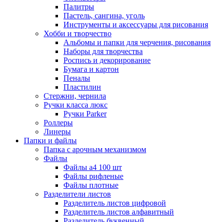
Палитры
Пастель, сангина, уголь
Инструменты и аксессуары для рисования
Хобби и творчество
Альбомы и папки для черчения, рисования
Наборы для творчества
Роспись и декорирование
Бумага и картон
Пеналы
Пластилин
Стержни, чернила
Ручки класса люкс
Ручки Parker
Роллеры
Линеры
Папки и файлы
Папка с арочным механизмом
Файлы
Файлы а4 100 шт
Файлы рифленые
Файлы плотные
Разделители листов
Разделитель листов цифровой
Разделитель листов алфавитный
Разделитель буквенный