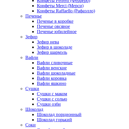
Конфеты Ferrero (Ферреро)
Конфеты Merci (Мерси)
Конфеты Raffaello (Рафаэлло)
Печенье
Печенье в коробке
Печенье овсяное
Печенье юбилейное
Зефир
Зефир нева
Зефир в шоколаде
Зефир шармэль
Вафли
Вафли сливочные
Вафли венские
Вафли шоколадные
Вафли коровка
Вафли яшкино
Сушки
Сушки с маком
Сушки с солью
Сушки озби
Шоколад
Шоколад порционный
Шоколад горький
Соки