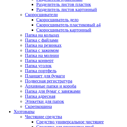
Разделитель листов пластик
Разделитель листов картонный
Скоросшиватели
Скоросшиватель дело
Скоросшиватель пластиковый а4
Скоросшиватель картонный
Папка на кольцах
Папка с файлами
Папка на резинках
Папка с зажимом
Папка на молнии
Папка конверт
Папка уголок
Папка портфель
Планшет для бумаги
Подвесная регистратура
Архивные папки и короба
Папка для бумаг с завязками
Папка адресная
Этикетки для папок
Скрепкошина
Хозтовары
Чистящие средства
Средство универсальное чистящее
Средство для прочистки труб