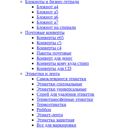
Блокноты и бизнес-тетради
Блокнот а4
Блокнот а5
Блокнот а6
Блокнот а7
Блокнот на спирали
Почтовые конверты
Конверты е65
Конверты с5
Конверты с4
Пакеты почтовые
Конверт для денег
Конверты кому куда стрип
Конверты для CD
Этикетки и лента
Самоклеящиеся этикетки
Этикетки специальные
Этикетки универсальные
Спрей для удаления этикеток
Термотрансферные этикетки
Термоэтикетки
Риббон
Этикет-лента
Этикетка защитная
Все для маркировки