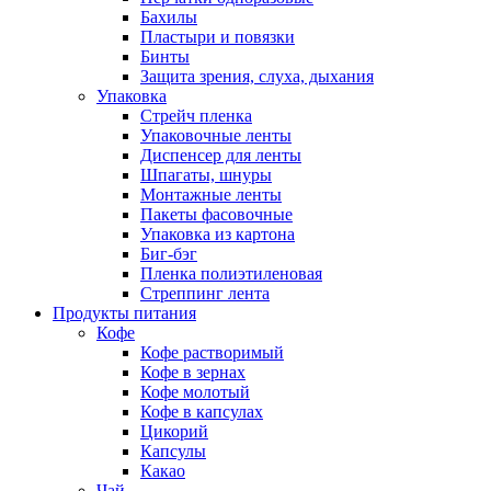
Бахилы
Пластыри и повязки
Бинты
Защита зрения, слуха, дыхания
Упаковка
Стрейч пленка
Упаковочные ленты
Диспенсер для ленты
Шпагаты, шнуры
Монтажные ленты
Пакеты фасовочные
Упаковка из картона
Биг-бэг
Пленка полиэтиленовая
Стреппинг лента
Продукты питания
Кофе
Кофе растворимый
Кофе в зернах
Кофе молотый
Кофе в капсулах
Цикорий
Капсулы
Какао
Чай