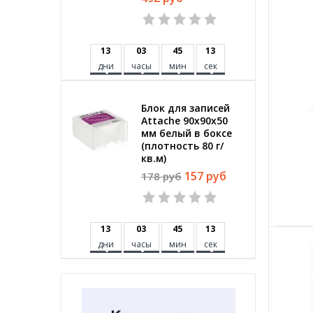
1
3
0
3
4
5
1
2
дни
часы
мин
сек
Блок для записей
Attache 90x90x50
мм белый в боксе
(плотность 80 г/
кв.м)
157 руб
178 руб
1
3
0
3
4
5
1
2
дни
часы
мин
сек