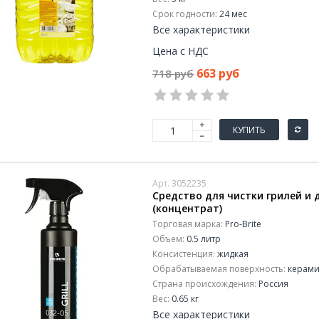
Срок годности:
24 мес
Все характеристики
Цена с НДС
663 руб
718 руб
КУПИТЬ
Арт. 3052235
Средство для чистки грилей и ду
(концентрат)
Торговая марка:
Pro-Brite
Объем:
0.5 литр
Консистенция:
жидкая
Обрабатываемая поверхность:
керами
Страна происхождения:
Россия
Вес:
0.65 кг
Все характеристики