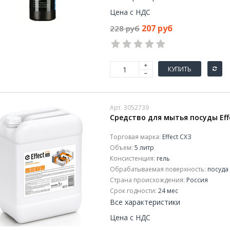
Цена с НДС
207 руб
228 руб
КУПИТЬ
Арт. 3052739
Средство для мытья посуды Effe
Торговая марка:
Effect СХЗ
Объем:
5 литр
Консистенция:
гель
Обрабатываемая поверхность:
посуда
Страна происхождения:
Россия
Срок годности:
24 мес
Все характеристики
Цена с НДС