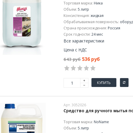
Торговая марка:
Ника
Объем:
5 литр
Консистенция:
жидкая
Обрабатываемая поверхность:
оборуд
Страна происхождения:
Россия
Срок годности:
24 мес
Все характеристики
Цена с НДС
536 руб
643 руб
КУПИТЬ
Арт. 3052026
Средство для ручного мытья по
Торговая марка:
NoName
Объем:
5 литр