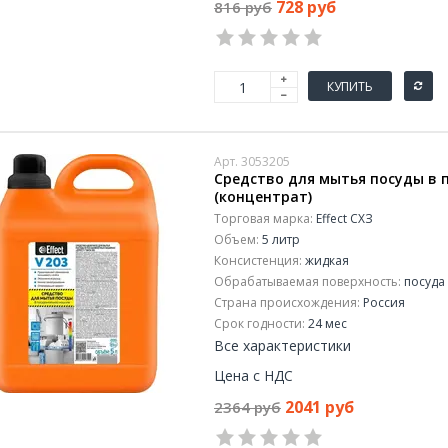
728 руб
816 руб
КУПИТЬ
Арт. 3053205
Средство для мытья посуды в п
(концентрат)
Торговая марка:
Effect СХЗ
Объем:
5 литр
Консистенция:
жидкая
Обрабатываемая поверхность:
посуда
Страна происхождения:
Россия
Срок годности:
24 мес
Все характеристики
Цена с НДС
2041 руб
2364 руб