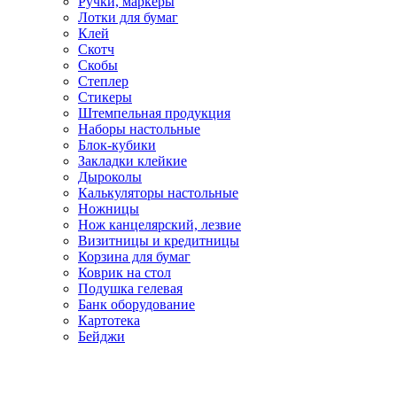
Ручки, маркеры
Лотки для бумаг
Клей
Скотч
Скобы
Степлер
Стикеры
Штемпельная продукция
Наборы настольные
Блок-кубики
Закладки клейкие
Дыроколы
Калькуляторы настольные
Ножницы
Нож канцелярский, лезвие
Визитницы и кредитницы
Корзина для бумаг
Коврик на стол
Подушка гелевая
Банк оборудование
Картотека
Бейджи