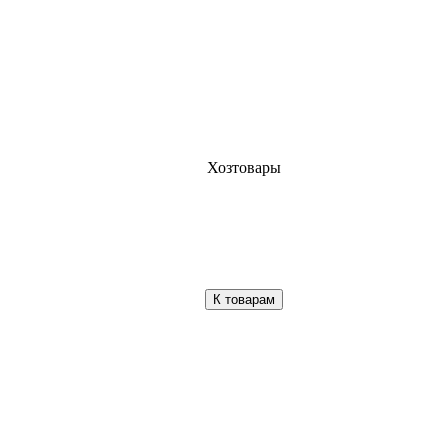
Хозтовары
К товарам