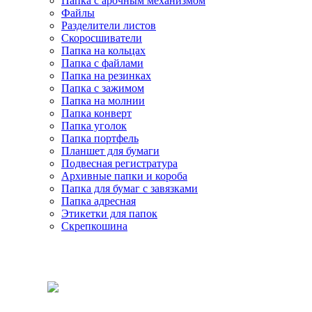
Папка с арочным механизмом
Файлы
Разделители листов
Скоросшиватели
Папка на кольцах
Папка с файлами
Папка на резинках
Папка с зажимом
Папка на молнии
Папка конверт
Папка уголок
Папка портфель
Планшет для бумаги
Подвесная регистратура
Архивные папки и короба
Папка для бумаг с завязками
Папка адресная
Этикетки для папок
Скрепкошина