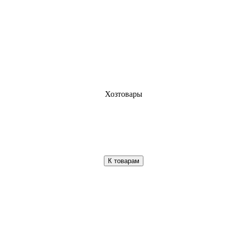
Хозтовары
К товарам