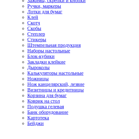
Зажимы, скрепки и кнопки
Ручки, маркеры
Лотки для бумаг
Клей
Скотч
Скобы
Степлер
Стикеры
Штемпельная продукция
Наборы настольные
Блок-кубики
Закладки клейкие
Дыроколы
Калькуляторы настольные
Ножницы
Нож канцелярский, лезвие
Визитницы и кредитницы
Корзина для бумаг
Коврик на стол
Подушка гелевая
Банк оборудование
Картотека
Бейджи