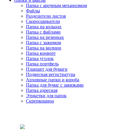
Папки и файлы
Папка с арочным механизмом
Файлы
Разделители листов
Скоросшиватели
Папка на кольцах
Папка с файлами
Папка на резинках
Папка с зажимом
Папка на молнии
Папка конверт
Папка уголок
Папка портфель
Планшет для бумаги
Подвесная регистратура
Архивные папки и короба
Папка для бумаг с завязками
Папка адресная
Этикетки для папок
Скрепкошина