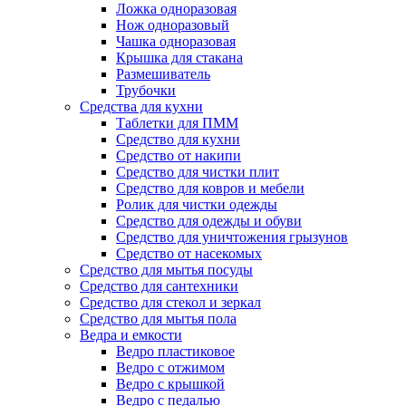
Ложка одноразовая
Нож одноразовый
Чашка одноразовая
Крышка для стакана
Размешиватель
Трубочки
Средства для кухни
Таблетки для ПММ
Средство для кухни
Средство от накипи
Средство для чистки плит
Средство для ковров и мебели
Ролик для чистки одежды
Средство для одежды и обуви
Средство для уничтожения грызунов
Средство от насекомых
Средство для мытья посуды
Средство для сантехники
Средство для стекол и зеркал
Средство для мытья пола
Ведра и емкости
Ведро пластиковое
Ведро с отжимом
Ведро с крышкой
Ведро с педалью