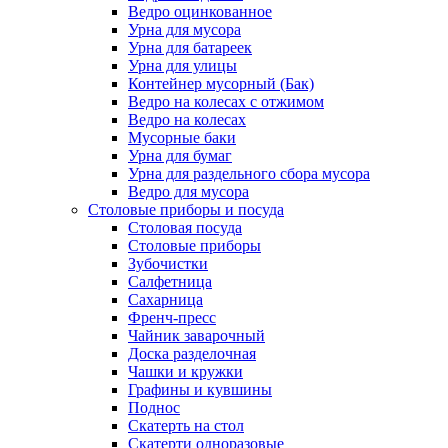
Ведро оцинкованное
Урна для мусора
Урна для батареек
Урна для улицы
Контейнер мусорный (Бак)
Ведро на колесах с отжимом
Ведро на колесах
Мусорные баки
Урна для бумаг
Урна для раздельного сбора мусора
Ведро для мусора
Столовые приборы и посуда
Столовая посуда
Столовые приборы
Зубочистки
Салфетница
Сахарница
Френч-пресс
Чайник заварочный
Доска разделочная
Чашки и кружки
Графины и кувшины
Поднос
Скатерть на стол
Скатерти одноразовые