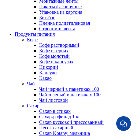
Монтажные ленты
Пакеты фасовочные
Упаковка из картона
Биг-бэг
Пленка полиэтиленовая
Стреппинг лента
Продукты питания
Кофе
Кофе растворимый
Кофе в зернах
Кофе молотый
Кофе в капсулах
Цикорий
Капсулы
Какао
Чай
Чай черный в пакетиках 100
Чай зеленый в пакетиках 100
Чай листовой
Сахар
Сахар в стиках
Сахар-рафинад 1 кг
Сахар кусковой прессованный
Песок сахарный
Сахар Kotanyi мельница