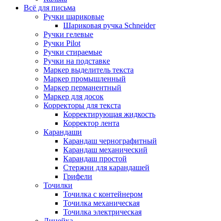
Всё для письма
Ручки шариковые
Шариковая ручка Schneider
Ручки гелевые
Ручки Pilot
Ручки стираемые
Ручки на подставке
Маркер выделитель текста
Маркер промышленный
Маркер перманентный
Маркер для досок
Корректоры для текста
Корректирующая жидкость
Корректор лента
Карандаши
Карандаш чернографитный
Карандаш механический
Карандаш простой
Стержни для карандашей
Грифели
Точилки
Точилка с контейнером
Точилка механическая
Точилка электрическая
Линейка