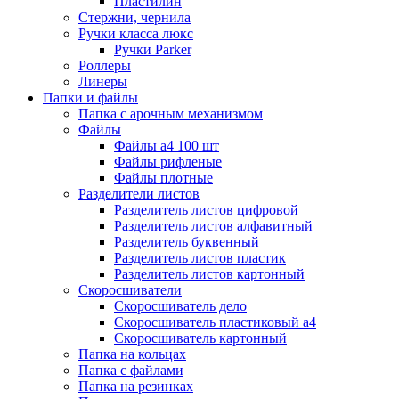
Пластилин
Стержни, чернила
Ручки класса люкс
Ручки Parker
Роллеры
Линеры
Папки и файлы
Папка с арочным механизмом
Файлы
Файлы а4 100 шт
Файлы рифленые
Файлы плотные
Разделители листов
Разделитель листов цифровой
Разделитель листов алфавитный
Разделитель буквенный
Разделитель листов пластик
Разделитель листов картонный
Скоросшиватели
Скоросшиватель дело
Скоросшиватель пластиковый а4
Скоросшиватель картонный
Папка на кольцах
Папка с файлами
Папка на резинках