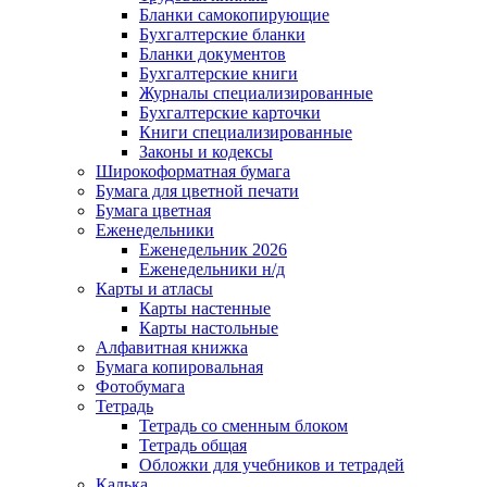
Бланки самокопирующие
Бухгалтерские бланки
Бланки документов
Бухгалтерские книги
Журналы специализированные
Бухгалтерские карточки
Книги специализированные
Законы и кодексы
Широкоформатная бумага
Бумага для цветной печати
Бумага цветная
Еженедельники
Еженедельник 2026
Еженедельники н/д
Карты и атласы
Карты настенные
Карты настольные
Алфавитная книжка
Бумага копировальная
Фотобумага
Тетрадь
Тетрадь со сменным блоком
Тетрадь общая
Обложки для учебников и тетрадей
Калька