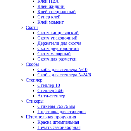
Клей ПВА
Клей жидкий
Клей специальный
Супер клей
Клей момент
Скотч
Скотч канцелярский
Скотч упаковочный
Держатели для скотча
Скотч двусторонний
Скотч малярный
Скотч для разметки
Скобы
Скобы для степлера №10
Скобы для степлера №24/6
Степлер
Степлер 10
Степлер 24/6
Анти-степлер
Стикеры
Стикеры 76x76 мм
Подставка для стикеров
Штемпельная продукция
Краска штемпельная
Печать самонаборная