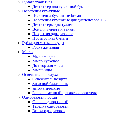
Бумага туалетная
Диспенсер для туалетной бумаги
Полотенца бумажные
Полотенца бумажные luscan
Полотенца бумажные для диспенсеров H3
Диспенсеры для туалета
Всё для туалета и ванны
Покрытия одноразовые
Протирочная бумага
Губка для мытья посуды
Губка железная
Мыло
Мыло жидкое
Мыло кусковое
Дозатор для мыла
Мыльницы
Освежители воздуха
Освежитель воздуха
Запасной баллончик
автоматические
Баллон сменный для автоосвежителя
Одноразовая посуда
Стакан одноразовый
Тарелка одноразовая
Вилка одноразовая