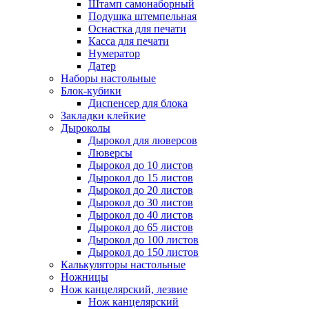
Штамп самонаборный
Подушка штемпельная
Оснастка для печати
Касса для печати
Нумератор
Датер
Наборы настольные
Блок-кубики
Диспенсер для блока
Закладки клейкие
Дыроколы
Дырокол для люверсов
Люверсы
Дырокол до 10 листов
Дырокол до 15 листов
Дырокол до 20 листов
Дырокол до 30 листов
Дырокол до 40 листов
Дырокол до 65 листов
Дырокол до 100 листов
Дырокол до 150 листов
Калькуляторы настольные
Ножницы
Нож канцелярский, лезвие
Нож канцелярский