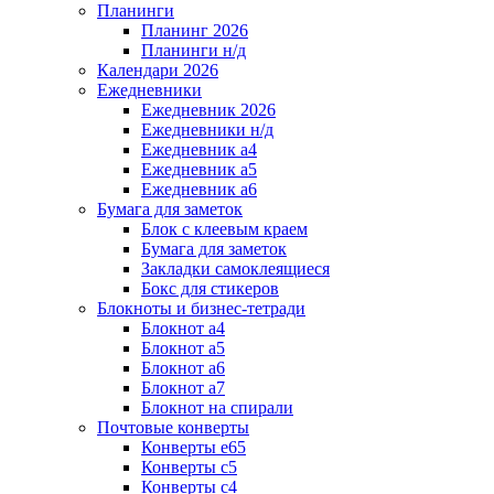
Планинги
Планинг 2026
Планинги н/д
Календари 2026
Ежедневники
Ежедневник 2026
Ежедневники н/д
Ежедневник а4
Ежедневник а5
Ежедневник а6
Бумага для заметок
Блок с клеевым краем
Бумага для заметок
Закладки самоклеящиеся
Бокс для стикеров
Блокноты и бизнес-тетради
Блокнот а4
Блокнот а5
Блокнот а6
Блокнот а7
Блокнот на спирали
Почтовые конверты
Конверты е65
Конверты с5
Конверты с4