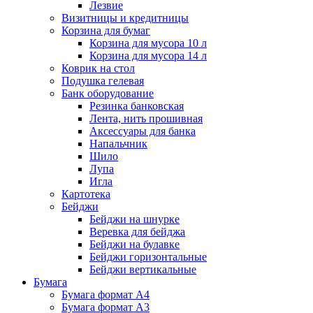
Лезвие
Визитницы и кредитницы
Корзина для бумаг
Корзина для мусора 10 л
Корзина для мусора 14 л
Коврик на стол
Подушка гелевая
Банк оборудование
Резинка банковская
Лента, нить прошивная
Аксессуары для банка
Напальчник
Шило
Лупа
Игла
Картотека
Бейджи
Бейджи на шнурке
Веревка для бейджа
Бейджи на булавке
Бейджи горизонтальные
Бейджи вертикальные
Бумага
Бумага формат А4
Бумага формат А3