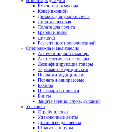
Инвентарь для улиц
Ёмкости для мусора
Ковер входной
Движок для уборки снега
Лопата снеговая
Лопата для грунта
Грабли и вилы
Ледоруб
Реагент противогололедный
Спецодежда и медизделия
Аптечки первой помощи
Антисептические товары
Дезинфицирующие товары
Термометр медицинский
Перчатки медицинские
Перчатки одноразовые
Бахилы
Пластыри и повязки
Бинты
Защита зрения, слуха, дыхания
Упаковка
Стрейч пленка
Упаковочные ленты
Диспенсер для ленты
Шпагаты, шнуры