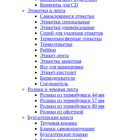
Конверты для CD
Этикетки и лента
Самоклеящиеся этикетки
Этикетки специальные
Этикетки универсальные
Спрей для удаления этикеток
Термотрансферные этикетки
Термоэтикетки
Риббон
Этикет-лента
Этикетка защитная
Все для маркировки
Этикет-пистолет
Биркодержатели
Соединитель
Ролики и чековая лента
Ролики из термобумаги 44 мм
Ролики из термобумаги 57 мм
Ролики из термобумаги 80 мм
Ролики из офсетной
Бухгалтерские книги
Трудовая книжка
Бланки самокопирующие
Бухгалтерские бланки
Бланки документов