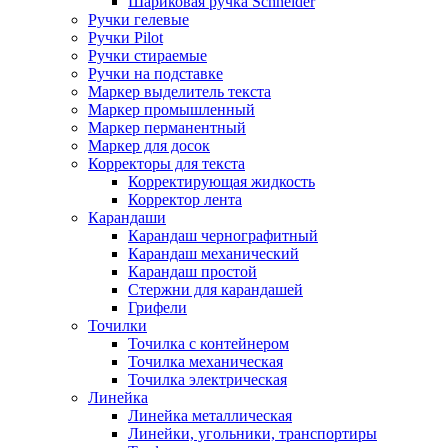
Шариковая ручка Schneider
Ручки гелевые
Ручки Pilot
Ручки стираемые
Ручки на подставке
Маркер выделитель текста
Маркер промышленный
Маркер перманентный
Маркер для досок
Корректоры для текста
Корректирующая жидкость
Корректор лента
Карандаши
Карандаш чернографитный
Карандаш механический
Карандаш простой
Стержни для карандашей
Грифели
Точилки
Точилка с контейнером
Точилка механическая
Точилка электрическая
Линейка
Линейка металлическая
Линейки, угольники, транспортиры