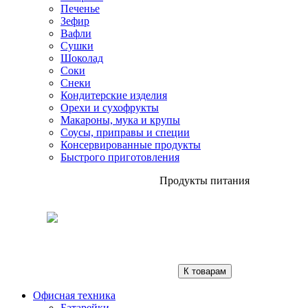
Печенье
Зефир
Вафли
Сушки
Шоколад
Соки
Снеки
Кондитерские изделия
Орехи и сухофрукты
Макароны, мука и крупы
Соусы, приправы и специи
Консервированные продукты
Быстрого приготовления
Продукты питания
К товарам
Офисная техника
Батарейки