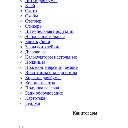
Лотки для бумаг
Клей
Скотч
Скобы
Степлер
Стикеры
Штемпельная продукция
Наборы настольные
Блок-кубики
Закладки клейкие
Дыроколы
Калькуляторы настольные
Ножницы
Нож канцелярский, лезвие
Визитницы и кредитницы
Корзина для бумаг
Коврик на стол
Подушка гелевая
Банк оборудование
Картотека
Бейджи
Канцтовары