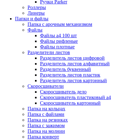
Ручки Parker
Роллеры
Линеры
Папки и файлы
Папка с арочным механизмом
Файлы
Файлы а4 100 шт
Файлы рифленые
Файлы плотные
Разделители листов
Разделитель листов цифровой
Разделитель листов алфавитный
Разделитель буквенный
Разделитель листов пластик
Разделитель листов картонный
Скоросшиватели
Скоросшиватель дело
Скоросшиватель пластиковый а4
Скоросшиватель картонный
Папка на кольцах
Папка с файлами
Папка на резинках
Папка с зажимом
Папка на молнии
Папка конверт