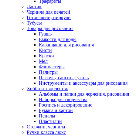
Трафареты
Ластик
Чернила для печатей
Готовальни, циркули
Тубусы
Товары для рисования
Гуашь
Емкости для воды
Карандаши для рисования
Кисти
Краски
Мел
Фломастеры
Палитры
Пастель, сангина, уголь
Инструменты и аксессуары для рисования
Хобби и творчество
Альбомы и папки для черчения, рисования
Наборы для творчества
Роспись и декорирование
Бумага и картон
Пеналы
Пластилин
Стержни, чернила
Ручки класса люкс