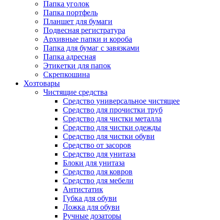
Папка уголок
Папка портфель
Планшет для бумаги
Подвесная регистратура
Архивные папки и короба
Папка для бумаг с завязками
Папка адресная
Этикетки для папок
Скрепкошина
Хозтовары
Чистящие средства
Средство универсальное чистящее
Средство для прочистки труб
Средство для чистки металла
Средство для чистки одежды
Средство для чистки обуви
Средство от засоров
Средство для унитаза
Блоки для унитаза
Средство для ковров
Средство для мебели
Антистатик
Губка для обуви
Ложка для обуви
Ручные дозаторы