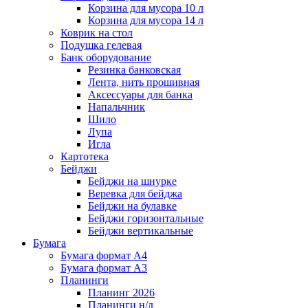
Корзина для мусора 10 л
Корзина для мусора 14 л
Коврик на стол
Подушка гелевая
Банк оборудование
Резинка банковская
Лента, нить прошивная
Аксессуары для банка
Напальчник
Шило
Лупа
Игла
Картотека
Бейджи
Бейджи на шнурке
Веревка для бейджа
Бейджи на булавке
Бейджи горизонтальные
Бейджи вертикальные
Бумага
Бумага формат А4
Бумага формат А3
Планинги
Планинг 2026
Планинги н/д