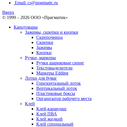
Email: cs@pragmatic.ru
Вверх
© 1999 – 2026 ООО «Прагматик»
Канцтовары
Зажимы, скрепки и кнопки
Скрепочница
Скрепки
Зажимы
Кнопки
Ручки, маркеры
Ручки шариковые синие
Текстовыделители
Маркеры Edding
Лотки для бумаг
Горизонтальный лоток
Вертикальный лоток
Пластиковые боксы
Организатор рабочего места
Клей
Клей-карандаш
Клей ПВА
Клей жидкий
Клей специальный