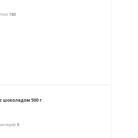
ток):
180
с шоколадом 500 г
месяцев):
9