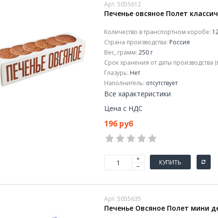
Арт. 5055612
Печенье овсяное Полет классиче
Количество в транспортном коробе:
12
Страна производства:
Россия
Вес, грамм:
250 г
Срок хранения от даты производства (
Глазурь:
Нет
Наполнитель:
отсутствует
Все характеристики
Цена с НДС
196 руб
КУПИТЬ
Арт. 5055635
Печенье Овсяное Полет мини де