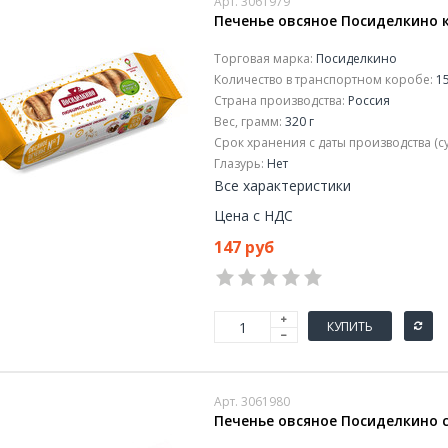
Арт. 3061979
Печенье овсяное Посиделкино к
Торговая марка:
Посиделкино
Количество в транспортном коробе:
15
Страна производства:
Россия
Вес, грамм:
320 г
Срок хранения с даты производства (су
Глазурь:
Нет
Все характеристики
Цена с НДС
147 руб
КУПИТЬ
Арт. 3061980
Печенье овсяное Посиделкино 