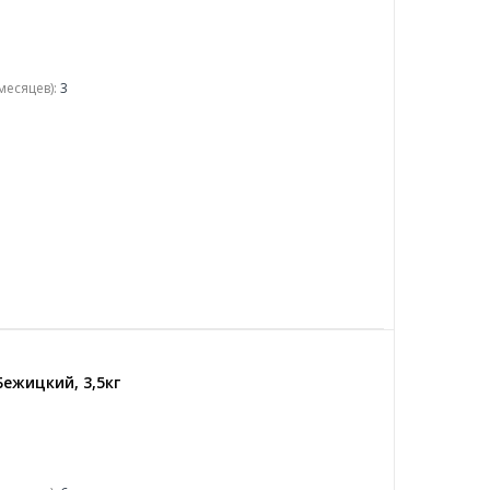
месяцев):
3
Бежицкий, 3,5кг