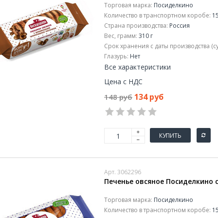
Торговая марка:
Посиделкино
Количество в транспортном коробе:
15
Страна производства:
Россия
Вес, грамм:
310 г
Срок хранения с даты производства (су
Глазурь:
Нет
Все характеристики
Цена с НДС
134 руб
148 руб
КУПИТЬ
Арт. 3062296
Печенье овсяное Посиделкино с
Торговая марка:
Посиделкино
Количество в транспортном коробе:
15