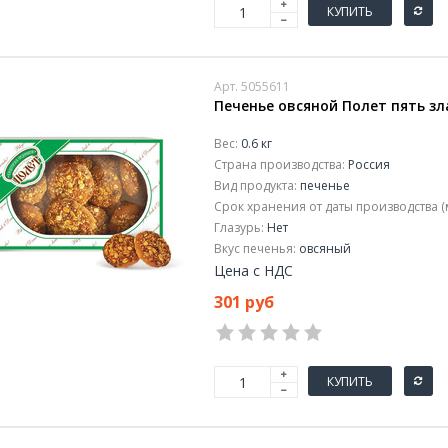
КУПИТЬ
Арт. 5055611
Печенье овсяной Полет пять зла
Вес:
0.6 кг
Страна производства:
Россия
Вид продукта:
печенье
Срок хранения от даты производства (
Глазурь:
Нет
Вкус печенья:
овсяный
Цена с НДС
301 руб
КУПИТЬ