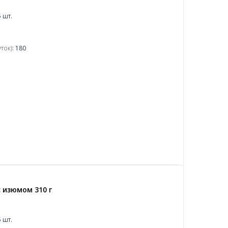
 шт.
ток):
180
 изюмом 310 г
 шт.