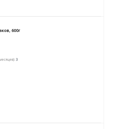
ков, 600г
месяцев):
3