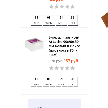
1
3
0
8
5
1
3
5
дни
часы
мин
сек
Блок для записей
Attache 90x90x50
мм белый в боксе
(плотность 80 г/
кв.м)
157 руб
178 руб
1
3
0
8
5
1
3
5
дни
часы
мин
сек