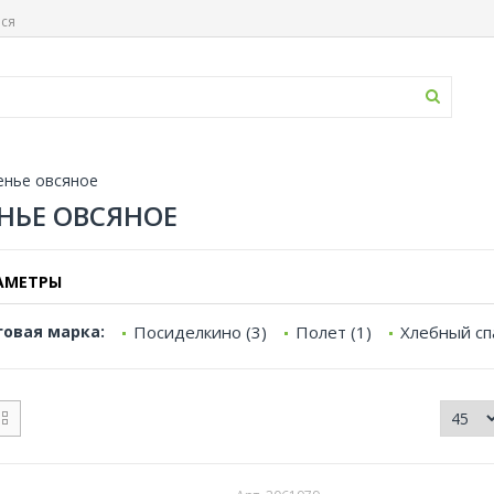
ься
енье овсяное
НЬЕ ОВСЯНОЕ
АМЕТРЫ
говая марка:
Посиделкино (3)
Полет (1)
Хлебный спа