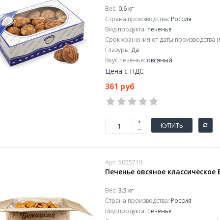
Вес:
0.6 кг
Страна производства:
Россия
Вид продукта:
печенье
Срок хранения от даты производства (
Глазурь:
Да
Вкус печенья:
овсяный
Цена с НДС
361 руб
КУПИТЬ
Арт. 5055719
Печенье овсяное классическое 
Вес:
3.5 кг
Страна производства:
Россия
Вид продукта:
печенье