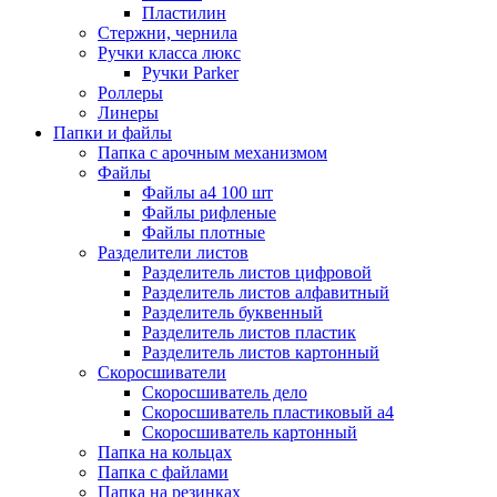
Пластилин
Стержни, чернила
Ручки класса люкс
Ручки Parker
Роллеры
Линеры
Папки и файлы
Папка с арочным механизмом
Файлы
Файлы а4 100 шт
Файлы рифленые
Файлы плотные
Разделители листов
Разделитель листов цифровой
Разделитель листов алфавитный
Разделитель буквенный
Разделитель листов пластик
Разделитель листов картонный
Скоросшиватели
Скоросшиватель дело
Скоросшиватель пластиковый а4
Скоросшиватель картонный
Папка на кольцах
Папка с файлами
Папка на резинках