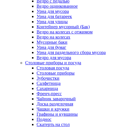
Ведро с педалью
Ведро оцинкованное
Урна для мусора
Урна для батареек
Урна для улицы
Контейнер мусорный (Бак)
Ведро на колесах с отжимом
Ведро на колесах
Мусорные баки
Урна для бумаг
Урна для раздельного сбора мусора
Ведро для мусора
Столовые приборы и посуда
Столовая посуда
Столовые приборы
Зубочистки
Салфетница
Сахарница
Френч-пресс
Чайник заварочный
Доска разделочная
Чашки и кружки
Графины и кувшины
Поднос
Скатерть на стол