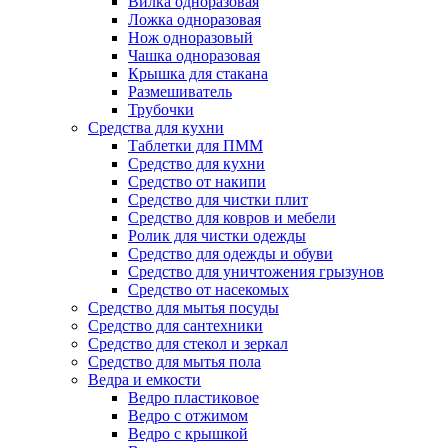
Вилка одноразовая
Ложка одноразовая
Нож одноразовый
Чашка одноразовая
Крышка для стакана
Размешиватель
Трубочки
Средства для кухни
Таблетки для ПММ
Средство для кухни
Средство от накипи
Средство для чистки плит
Средство для ковров и мебели
Ролик для чистки одежды
Средство для одежды и обуви
Средство для уничтожения грызунов
Средство от насекомых
Средство для мытья посуды
Средство для сантехники
Средство для стекол и зеркал
Средство для мытья пола
Ведра и емкости
Ведро пластиковое
Ведро с отжимом
Ведро с крышкой