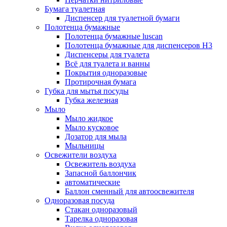
Бумага туалетная
Диспенсер для туалетной бумаги
Полотенца бумажные
Полотенца бумажные luscan
Полотенца бумажные для диспенсеров H3
Диспенсеры для туалета
Всё для туалета и ванны
Покрытия одноразовые
Протирочная бумага
Губка для мытья посуды
Губка железная
Мыло
Мыло жидкое
Мыло кусковое
Дозатор для мыла
Мыльницы
Освежители воздуха
Освежитель воздуха
Запасной баллончик
автоматические
Баллон сменный для автоосвежителя
Одноразовая посуда
Стакан одноразовый
Тарелка одноразовая