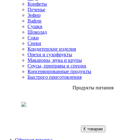
Конфеты
Печенье
Зефир
Вафли
Сушки
Шоколад
Соки
Снеки
Кондитерские изделия
Орехи и сухофрукты
Макароны, мука и крупы
Соусы, приправы и специи
Консервированные продукты
Быстрого приготовления
Продукты питания
К товарам
Офисная техника