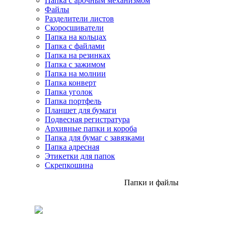
Папка с арочным механизмом
Файлы
Разделители листов
Скоросшиватели
Папка на кольцах
Папка с файлами
Папка на резинках
Папка с зажимом
Папка на молнии
Папка конверт
Папка уголок
Папка портфель
Планшет для бумаги
Подвесная регистратура
Архивные папки и короба
Папка для бумаг с завязками
Папка адресная
Этикетки для папок
Скрепкошина
Папки и файлы