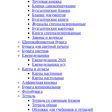
Трудовая книжка
Бланки самокопирующие
Бухгалтерские бланки
Бланки документов
Бухгалтерские книги
Журналы специализированные
Бухгалтерские карточки
Книги специализированные
Законы и кодексы
Широкоформатная бумага
Бумага для цветной печати
Бумага цветная
Еженедельники
Еженедельник 2026
Еженедельники н/д
Карты и атласы
Карты настенные
Карты настольные
Алфавитная книжка
Бумага копировальная
Фотобумага
Тетрадь
Тетрадь со сменным блоком
Тетрадь общая
Обложки для учебников и тетрадей