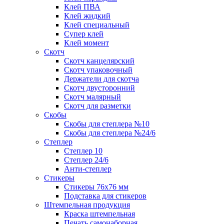
Клей ПВА
Клей жидкий
Клей специальный
Супер клей
Клей момент
Скотч
Скотч канцелярский
Скотч упаковочный
Держатели для скотча
Скотч двусторонний
Скотч малярный
Скотч для разметки
Скобы
Скобы для степлера №10
Скобы для степлера №24/6
Степлер
Степлер 10
Степлер 24/6
Анти-степлер
Стикеры
Стикеры 76x76 мм
Подставка для стикеров
Штемпельная продукция
Краска штемпельная
Печать самонаборная