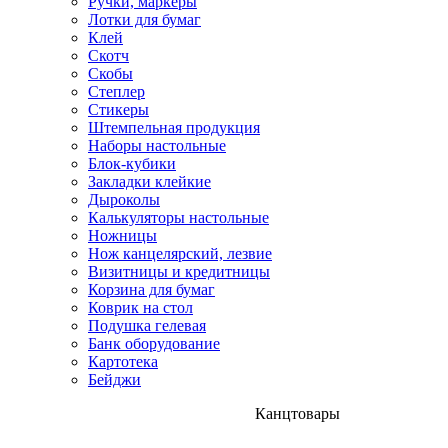
Ручки, маркеры
Лотки для бумаг
Клей
Скотч
Скобы
Степлер
Стикеры
Штемпельная продукция
Наборы настольные
Блок-кубики
Закладки клейкие
Дыроколы
Калькуляторы настольные
Ножницы
Нож канцелярский, лезвие
Визитницы и кредитницы
Корзина для бумаг
Коврик на стол
Подушка гелевая
Банк оборудование
Картотека
Бейджи
Канцтовары