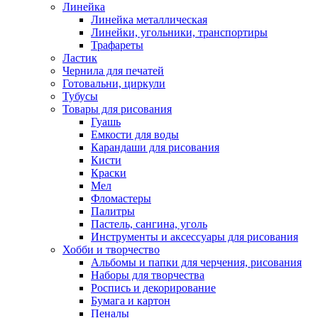
Линейка
Линейка металлическая
Линейки, угольники, транспортиры
Трафареты
Ластик
Чернила для печатей
Готовальни, циркули
Тубусы
Товары для рисования
Гуашь
Емкости для воды
Карандаши для рисования
Кисти
Краски
Мел
Фломастеры
Палитры
Пастель, сангина, уголь
Инструменты и аксессуары для рисования
Хобби и творчество
Альбомы и папки для черчения, рисования
Наборы для творчества
Роспись и декорирование
Бумага и картон
Пеналы