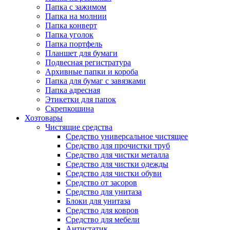
Папка с зажимом
Папка на молнии
Папка конверт
Папка уголок
Папка портфель
Планшет для бумаги
Подвесная регистратура
Архивные папки и короба
Папка для бумаг с завязками
Папка адресная
Этикетки для папок
Скрепкошина
Хозтовары
Чистящие средства
Средство универсальное чистящее
Средство для прочистки труб
Средство для чистки металла
Средство для чистки одежды
Средство для чистки обуви
Средство от засоров
Средство для унитаза
Блоки для унитаза
Средство для ковров
Средство для мебели
Антистатик