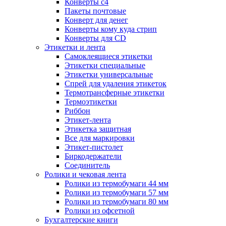
Конверты с4
Пакеты почтовые
Конверт для денег
Конверты кому куда стрип
Конверты для CD
Этикетки и лента
Самоклеящиеся этикетки
Этикетки специальные
Этикетки универсальные
Спрей для удаления этикеток
Термотрансферные этикетки
Термоэтикетки
Риббон
Этикет-лента
Этикетка защитная
Все для маркировки
Этикет-пистолет
Биркодержатели
Соединитель
Ролики и чековая лента
Ролики из термобумаги 44 мм
Ролики из термобумаги 57 мм
Ролики из термобумаги 80 мм
Ролики из офсетной
Бухгалтерские книги