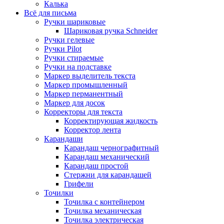
Калька
Всё для письма
Ручки шариковые
Шариковая ручка Schneider
Ручки гелевые
Ручки Pilot
Ручки стираемые
Ручки на подставке
Маркер выделитель текста
Маркер промышленный
Маркер перманентный
Маркер для досок
Корректоры для текста
Корректирующая жидкость
Корректор лента
Карандаши
Карандаш чернографитный
Карандаш механический
Карандаш простой
Стержни для карандашей
Грифели
Точилки
Точилка с контейнером
Точилка механическая
Точилка электрическая