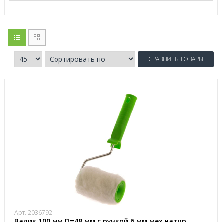
СРАВНИТЬ ТОВАРЫ
Арт. 2036792
Валик 100 мм D=48 мм с ручкой 6 мм мех натур.